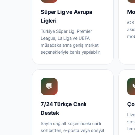
Süper Lig ve Avrupa
Mo
Ligleri
iOS
akıc
Türkiye Süper Lig, Premier
mob
League, La Liga ve UEFA
müsabakalarına geniş market
seçenekleriyle bahis yapılabilir.
💬
7/24 Türkçe Canlı
Çok
Destek
Liv
sos
Sayfa sağ alt köşesindeki canlı
tems
sohbetten, e-posta veya sosyal