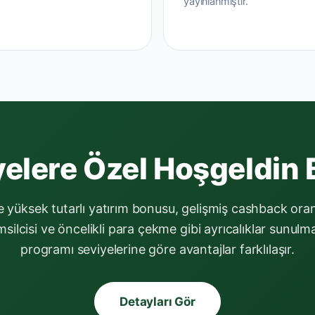
yayınlanmıştır.
yelere Özel Hoşgeldin
e yüksek tutarlı yatırım bonusu, gelişmiş cashback oranla
ilcisi ve öncelikli para çekme gibi ayrıcalıklar sunulm
programı seviyelerine göre avantajlar farklılaşır.
Detayları Gör