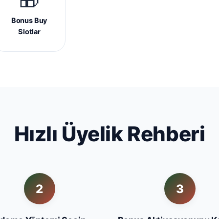
Bonus Buy
Slotlar
Hızlı Üyelik Rehberi
2
3