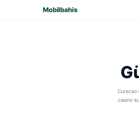
Mobilbahis
Gü
Curacao l
casino ku