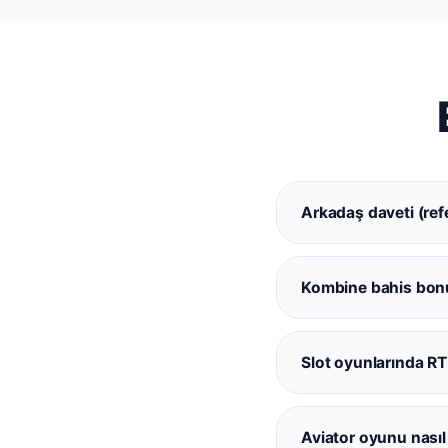
Arkadaş daveti (re
Evet. Davet ettiğini
referans bonusu ta
Kombine bahis bon
Mobilbahis kombine 
5+ maçlı kombineler
Slot oyunlarında RT
RTP, bir slot oyunu
çoğunluğu %94–%97 a
Aviator oyunu nasıl