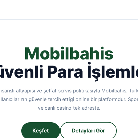
Mobilbahis
venli Para İşleml
isanslı altyapısı ve şeffaf servis politikasıyla Mobilbahis, Tür
llanıcılarının güvenle tercih ettiği online bir platformdur. Spor
ve canlı casino tek adreste.
Keşfet
Detayları Gör