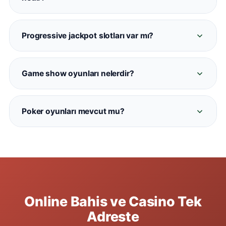
Mobilbahis'ta resmi Spribe sağlayıcısıyla
Normal (RNG) casino oyunları bilgisayar
sunulmaktadır.
algoritmasıyla çalışırken, canlı gazino
Progressive jackpot slotları var mı?
kameradan yayın yapan gerçek krupiyelerle
Evet. Mobilbahis'ta Mega Moolah, Divine
oynanır. Mobilbahis'ta her iki kategori de
Fortune ve Book of Dead gibi büyük jackpot
mevcuttur.
Game show oyunları nelerdir?
havuzlu slotlar bulunmaktadır. Jackpot miktarları
Crazy Time, Monopoly Live, Dream Catcher ve
oyun ekranında hakiki zamanlı görüntülenir.
Lightning Roulette gibi Evolution sağlayıcılı
Poker oyunları mevcut mu?
eğlenceli show oyunları Mobilbahis canlı
Evet. Mobilbahis'ta Texas Hold'em, Three Card
kumarhane bölümünde her zaman aktiftir.
Poker ve Casino Hold'em masaları
bulunmaktadır. Yüksek limitli VIP masalar da
aktif olarak hizmet vermektedir.
Online Bahis ve Casino Tek
Adreste