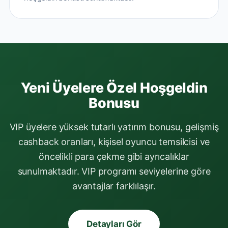
Yeni Üyelere Özel Hoşgeldin
Bonusu
VIP üyelere yüksek tutarlı yatırım bonusu, gelişmiş
cashback oranları, kişisel oyuncu temsilcisi ve
öncelikli para çekme gibi ayrıcalıklar
sunulmaktadır. VIP programı seviyelerine göre
avantajlar farklılaşır.
Detayları Gör