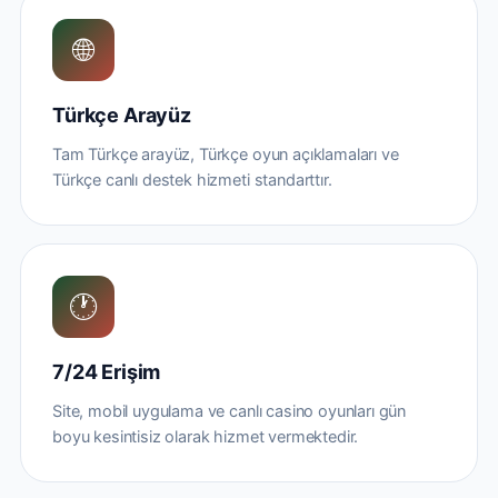
🌐
Türkçe Arayüz
Tam Türkçe arayüz, Türkçe oyun açıklamaları ve
Türkçe canlı destek hizmeti standarttır.
🕐
7/24 Erişim
Site, mobil uygulama ve canlı casino oyunları gün
boyu kesintisiz olarak hizmet vermektedir.