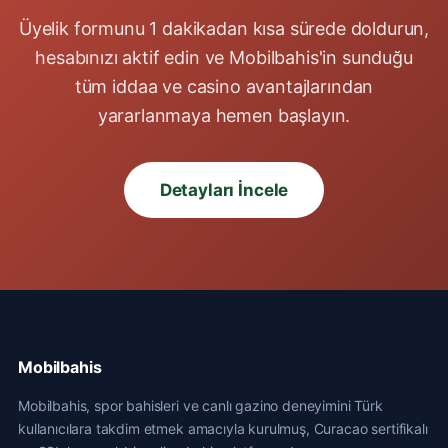
Üyelik formunu 1 dakikadan kısa sürede doldurun,
hesabınızı aktif edin ve Mobilbahis'in sunduğu
tüm iddaa ve casino avantajlarından
yararlanmaya hemen başlayın.
Detayları İncele
Mobilbahis
Mobilbahis, spor bahisleri ve canlı gazino deneyimini Türk
kullanıcılara takdim etmek amacıyla kurulmuş, Curacao sertifikalı