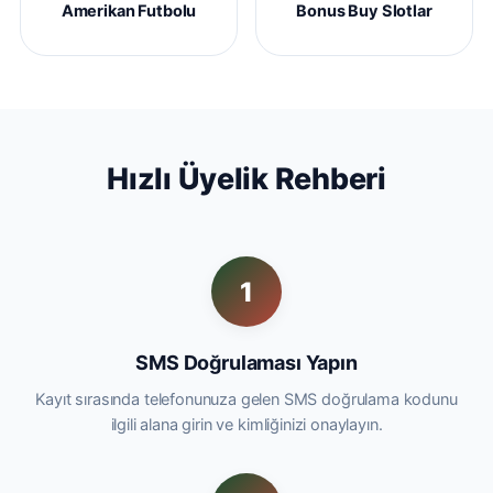
Amerikan Futbolu
Bonus Buy Slotlar
Hızlı Üyelik Rehberi
1
SMS Doğrulaması Yapın
Kayıt sırasında telefonunuza gelen SMS doğrulama kodunu
ilgili alana girin ve kimliğinizi onaylayın.