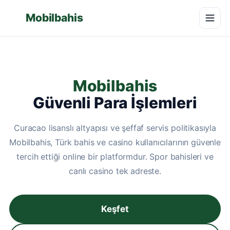
Mobilbahis
Mobilbahis
Güvenli Para İşlemleri
Curacao lisanslı altyapısı ve şeffaf servis politikasıyla
Mobilbahis, Türk bahis ve casino kullanıcılarının güvenle
tercih ettiği online bir platformdur. Spor bahisleri ve
canlı casino tek adreste.
Keşfet