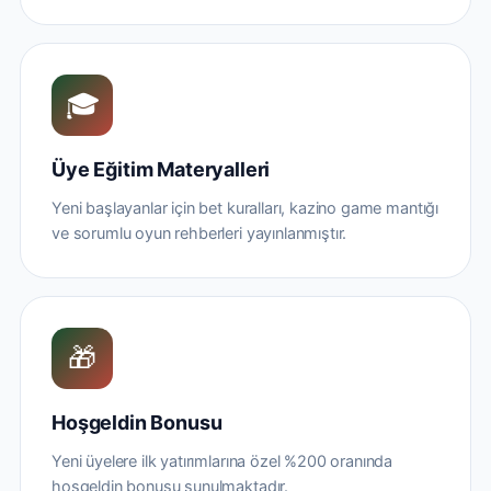
🎓
Üye Eğitim Materyalleri
Yeni başlayanlar için bet kuralları, kazino game mantığı
ve sorumlu oyun rehberleri yayınlanmıştır.
🎁
Hoşgeldin Bonusu
Yeni üyelere ilk yatırımlarına özel %200 oranında
hoşgeldin bonusu sunulmaktadır.