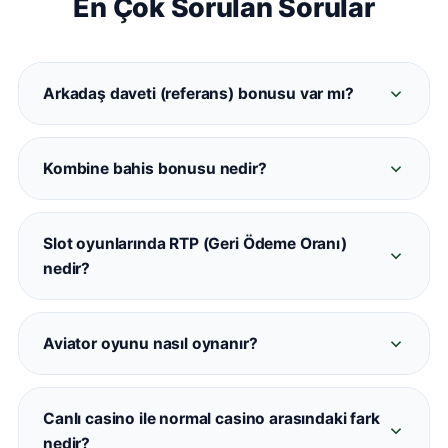
En Çok Sorulan Sorular
Arkadaş daveti (referans) bonusu var mı?
Evet. Davet ettiğiniz her üye Mobilbahis'a kayıt
olup ilk yatırımını yaptığında her iki hesaba da
Kombine bahis bonusu nedir?
referans bonusu tanımlanmaktadır. Detaylar
Mobilbahis kombine bonusu, belirli sayıda maç
promosyonlar sayfasında mevcuttur.
içeren kuponlara otomatik oran artışı
Slot oyunlarında RTP (Geri Ödeme Oranı)
sağlamaktadır. 5+ maçlı kombinelerde oran
nedir?
artışı devreye girmektedir.
RTP, bir slot oyununun teorik geri ödeme
yüzdesini ifade eder. Mobilbahis'taki oyunların
Aviator oyunu nasıl oynanır?
büyük çoğunluğu %94–%97 arasında RTP
Aviator, uçan bir uçağın çarpanının artmasını
değerine sahiptir. Her oyunun bilgi ekranından
izleyerek doğru anda 'Çek' butonuna basmanızı
kontrol edilebilir.
Canlı casino ile normal casino arasındaki fark
gerektiren bir aviator tipi oyunudur.
nedir?