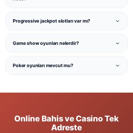
Mobilbahis'ta resmi Spribe sağlayıcısıyla
Normal (RNG) casino oyunları bilgisayar
sunulmaktadır.
algoritmasıyla çalışırken, canlı gazino
Progressive jackpot slotları var mı?
kameradan yayın yapan gerçek krupiyelerle
Evet. Mobilbahis'ta Mega Moolah, Divine
oynanır. Mobilbahis'ta her iki kategori de
Fortune ve Book of Dead gibi büyük jackpot
mevcuttur.
Game show oyunları nelerdir?
havuzlu slotlar bulunmaktadır. Jackpot miktarları
Crazy Time, Monopoly Live, Dream Catcher ve
oyun ekranında hakiki zamanlı görüntülenir.
Lightning Roulette gibi Evolution sağlayıcılı
Poker oyunları mevcut mu?
eğlenceli show oyunları Mobilbahis canlı
Evet. Mobilbahis'ta Texas Hold'em, Three Card
kumarhane bölümünde her zaman aktiftir.
Poker ve Casino Hold'em masaları
bulunmaktadır. Yüksek limitli VIP masalar da
aktif olarak hizmet vermektedir.
Online Bahis ve Casino Tek
Adreste