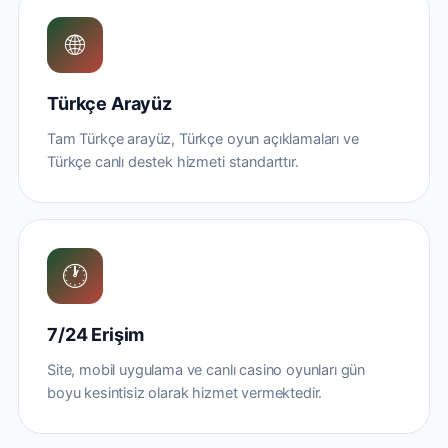
🌐
Türkçe Arayüz
Tam Türkçe arayüz, Türkçe oyun açıklamaları ve
Türkçe canlı destek hizmeti standarttır.
🕐
7/24 Erişim
Site, mobil uygulama ve canlı casino oyunları gün
boyu kesintisiz olarak hizmet vermektedir.