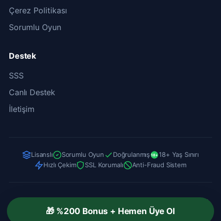
Çerez Politikası
Sorumlu Oyun
Destek
SSS
Canlı Destek
İletişim
Lisanslı
Sorumlu Oyun
Doğrulanmış
18+ Yaş Sınırı
18+
Hızlı Çekim
SSL Korumalı
Anti-Fraud Sistem
© 2026 Mobilbahis. Hizmetlerimiz yalnızca 18 yaş ve üzerindeki
🎁 %200 Bonus + Hemen Üye Ol
bireylere yöneliktir. Sorumlu oyun politikalarına uymanız önemlidir.