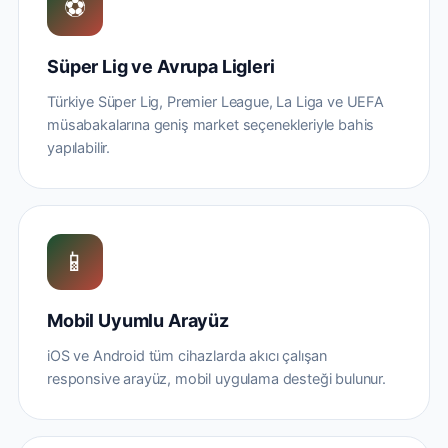
⚽
Süper Lig ve Avrupa Ligleri
Türkiye Süper Lig, Premier League, La Liga ve UEFA
müsabakalarına geniş market seçenekleriyle bahis
yapılabilir.
📱
Mobil Uyumlu Arayüz
iOS ve Android tüm cihazlarda akıcı çalışan
responsive arayüz, mobil uygulama desteği bulunur.