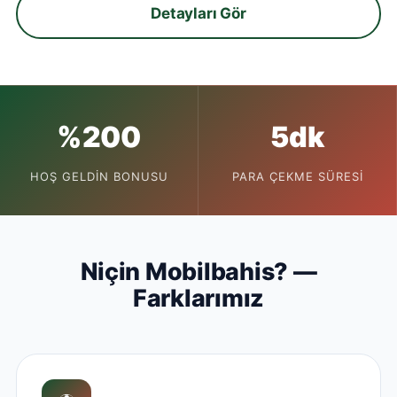
Detayları Gör
%200
5dk
HOŞ GELDIN BONUSU
PARA ÇEKME SÜRESI
Niçin Mobilbahis? —
Farklarımız