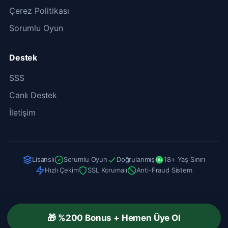
Çerez Politikası
Sorumlu Oyun
Destek
SSS
Canlı Destek
İletişim
Lisanslı
Sorumlu Oyun
Doğrulanmış
18+ Yaş Sınırı
18+
Hızlı Çekim
SSL Korumalı
Anti-Fraud Sistem
© 2026 Mobilbahis. Hizmetlerimiz yalnızca 18 yaş ve üzerindeki
🎁 %200 Bonus + Hemen Üye Ol
bireylere yöneliktir. Sorumlu oyun politikalarına uymanız önemlidir.