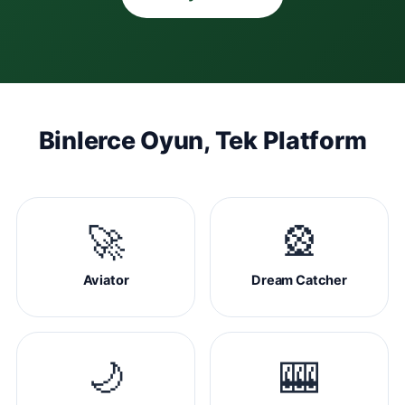
Binlerce Oyun, Tek Platform
🚀
🎡
Aviator
Dream Catcher
🌙
🎰