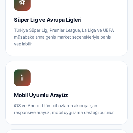
⚽
Süper Lig ve Avrupa Ligleri
Türkiye Süper Lig, Premier League, La Liga ve UEFA
müsabakalarına geniş market seçenekleriyle bahis
yapılabilir.
📱
Mobil Uyumlu Arayüz
iOS ve Android tüm cihazlarda akıcı çalışan
responsive arayüz, mobil uygulama desteği bulunur.