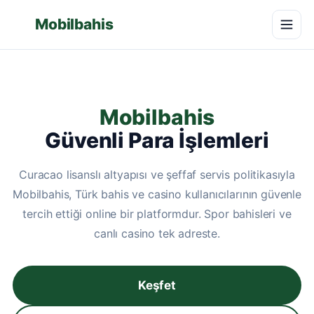
Mobilbahis
Mobilbahis
Güvenli Para İşlemleri
Curacao lisanslı altyapısı ve şeffaf servis politikasıyla
Mobilbahis, Türk bahis ve casino kullanıcılarının güvenle
tercih ettiği online bir platformdur. Spor bahisleri ve
canlı casino tek adreste.
Keşfet