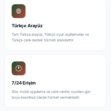
🌐
Türkçe Arayüz
Tam Türkçe arayüz, Türkçe oyun açıklamaları ve
Türkçe canlı destek hizmeti standarttır.
🕐
7/24 Erişim
Site, mobil uygulama ve canlı casino oyunları gün
boyu kesintisiz olarak hizmet vermektedir.