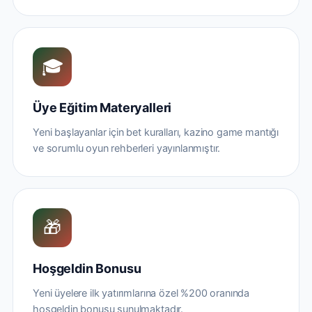
🎓
Üye Eğitim Materyalleri
Yeni başlayanlar için bet kuralları, kazino game mantığı
ve sorumlu oyun rehberleri yayınlanmıştır.
🎁
Hoşgeldin Bonusu
Yeni üyelere ilk yatırımlarına özel %200 oranında
hoşgeldin bonusu sunulmaktadır.