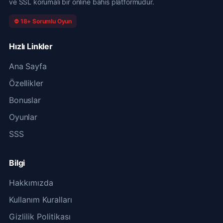
ve SSL korumalı bir online bahis platformudur.
⛔ 18+ Sorumlu Oyun
Hızlı Linkler
Ana Sayfa
Özellikler
Bonuslar
Oyunlar
SSS
Bilgi
Hakkımızda
Kullanım Kuralları
Gizlilik Politikası