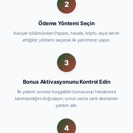
2
Ödeme Yöntemi Seçin
Kasiyer bölümünden Papara, havale, kripto veya tercih
ettiğiniz yöntemi seçerek ilk yatırımınızı yapın.
3
Bonus Aktivasyonunu Kontrol Edin
İlk yatırım sonrası hoşgeldin bonusunun hesabınıza
tanımlandığını doğrulayın; sorun varsa canlı destekten
yardım alın.
4