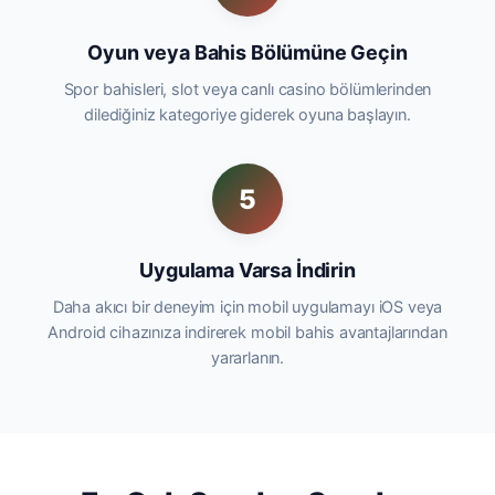
Oyun veya Bahis Bölümüne Geçin
Spor bahisleri, slot veya canlı casino bölümlerinden
dilediğiniz kategoriye giderek oyuna başlayın.
5
Uygulama Varsa İndirin
Daha akıcı bir deneyim için mobil uygulamayı iOS veya
Android cihazınıza indirerek mobil bahis avantajlarından
yararlanın.