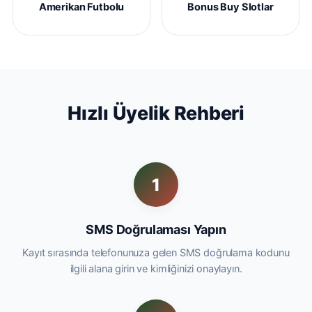
Amerikan Futbolu
Bonus Buy Slotlar
Hızlı Üyelik Rehberi
1
SMS Doğrulaması Yapın
Kayıt sırasında telefonunuza gelen SMS doğrulama kodunu
ilgili alana girin ve kimliğinizi onaylayın.