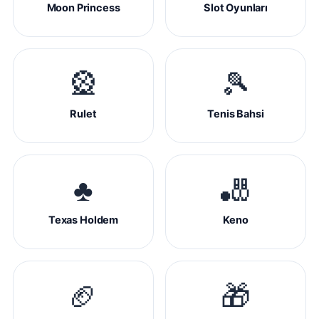
Moon Princess
Slot Oyunları
🎡
🎾
Rulet
Tenis Bahsi
♣️
🎳
Texas Holdem
Keno
🏈
🎁