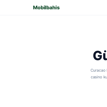
Mobilbahis
Gü
Curacao l
casino ku