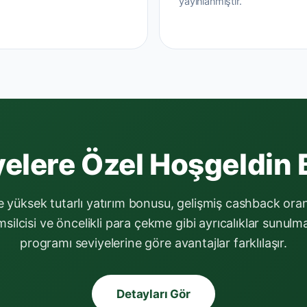
yayınlanmıştır.
yelere Özel Hoşgeldin
e yüksek tutarlı yatırım bonusu, gelişmiş cashback oranla
ilcisi ve öncelikli para çekme gibi ayrıcalıklar sunulm
programı seviyelerine göre avantajlar farklılaşır.
Detayları Gör