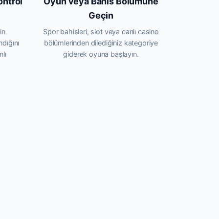
ntrol
Oyun veya Bahis Bölümüne
Geçin
in
Spor bahisleri, slot veya canlı casino
dığını
bölümlerinden dilediğiniz kategoriye
lı
giderek oyuna başlayın.