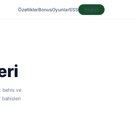
Özellikler
Bonus
Oyunlar
SSS
Keşfet
eri
k bahis ve
 bahisleri