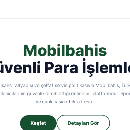
Mobilbahis
venli Para İşleml
isanslı altyapısı ve şeffaf servis politikasıyla Mobilbahis, Tür
llanıcılarının güvenle tercih ettiği online bir platformdur. Spor
ve canlı casino tek adreste.
Keşfet
Detayları Gör