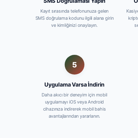
SMS Doğrulaması Yapın
Ö
Kayıt sırasında telefonunuza gelen
Kasiy
SMS doğrulama kodunu ilgili alana girin
kript
ve kimliğinizi onaylayın.
s
5
Uygulama Varsa İndirin
Daha akıcı bir deneyim için mobil
uygulamayı iOS veya Android
cihazınıza indirerek mobil bahis
avantajlarından yararlanın.