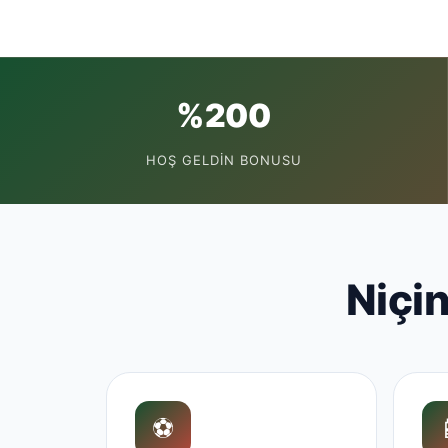
%200
HOŞ GELDIN BONUSU
Niçi
⚽