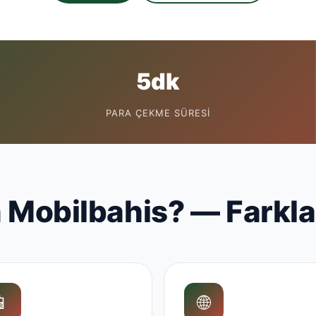
5dk
PARA ÇEKME SÜRESI
n Mobilbahis? — Farkla
📱
🌐