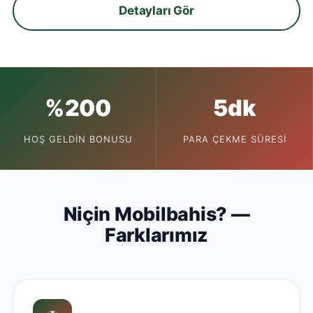
Detayları Gör
%200
5dk
HOŞ GELDIN BONUSU
PARA ÇEKME SÜRESI
Niçin Mobilbahis? —
Farklarımız