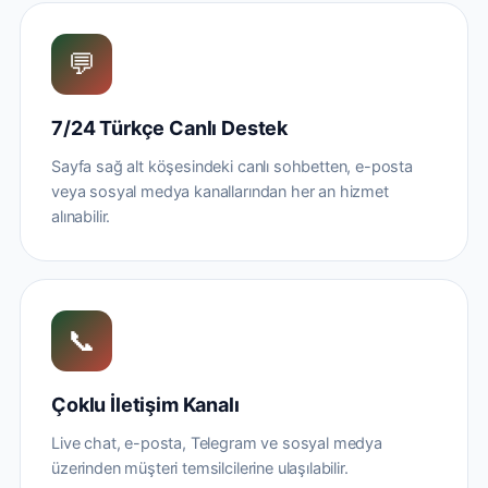
💬
7/24 Türkçe Canlı Destek
Sayfa sağ alt köşesindeki canlı sohbetten, e-posta
veya sosyal medya kanallarından her an hizmet
alınabilir.
📞
Çoklu İletişim Kanalı
Live chat, e-posta, Telegram ve sosyal medya
üzerinden müşteri temsilcilerine ulaşılabilir.