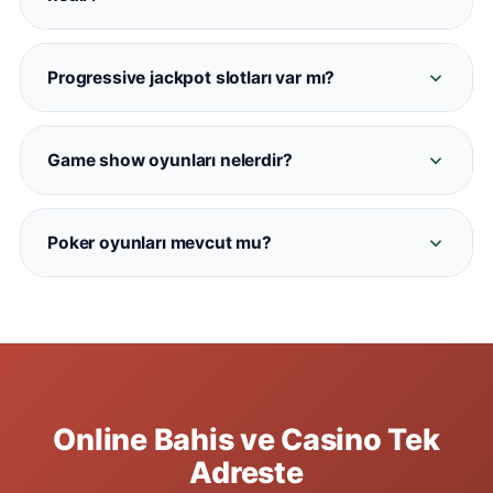
Mobilbahis'ta resmi Spribe sağlayıcısıyla
Normal (RNG) casino oyunları bilgisayar
sunulmaktadır.
algoritmasıyla çalışırken, canlı gazino
Progressive jackpot slotları var mı?
kameradan yayın yapan gerçek krupiyelerle
Evet. Mobilbahis'ta Mega Moolah, Divine
oynanır. Mobilbahis'ta her iki kategori de
Fortune ve Book of Dead gibi büyük jackpot
mevcuttur.
Game show oyunları nelerdir?
havuzlu slotlar bulunmaktadır. Jackpot miktarları
Crazy Time, Monopoly Live, Dream Catcher ve
oyun ekranında hakiki zamanlı görüntülenir.
Lightning Roulette gibi Evolution sağlayıcılı
Poker oyunları mevcut mu?
eğlenceli show oyunları Mobilbahis canlı
Evet. Mobilbahis'ta Texas Hold'em, Three Card
kumarhane bölümünde her zaman aktiftir.
Poker ve Casino Hold'em masaları
bulunmaktadır. Yüksek limitli VIP masalar da
aktif olarak hizmet vermektedir.
Online Bahis ve Casino Tek
Adreste