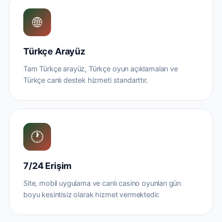
🌐
Türkçe Arayüz
Tam Türkçe arayüz, Türkçe oyun açıklamaları ve
Türkçe canlı destek hizmeti standarttır.
🕐
7/24 Erişim
Site, mobil uygulama ve canlı casino oyunları gün
boyu kesintisiz olarak hizmet vermektedir.