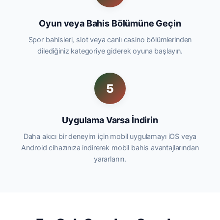
Oyun veya Bahis Bölümüne Geçin
Spor bahisleri, slot veya canlı casino bölümlerinden
dilediğiniz kategoriye giderek oyuna başlayın.
5
Uygulama Varsa İndirin
Daha akıcı bir deneyim için mobil uygulamayı iOS veya
Android cihazınıza indirerek mobil bahis avantajlarından
yararlanın.