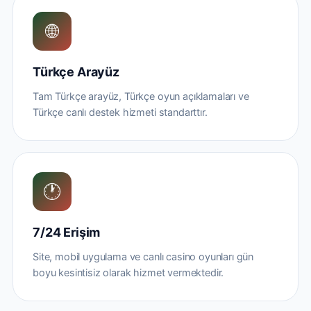
🌐
Türkçe Arayüz
Tam Türkçe arayüz, Türkçe oyun açıklamaları ve
Türkçe canlı destek hizmeti standarttır.
🕐
7/24 Erişim
Site, mobil uygulama ve canlı casino oyunları gün
boyu kesintisiz olarak hizmet vermektedir.