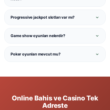
Mobilbahis'ta resmi Spribe sağlayıcısıyla
Normal (RNG) casino oyunları bilgisayar
sunulmaktadır.
algoritmasıyla çalışırken, canlı gazino
Progressive jackpot slotları var mı?
kameradan yayın yapan gerçek krupiyelerle
Evet. Mobilbahis'ta Mega Moolah, Divine
oynanır. Mobilbahis'ta her iki kategori de
Fortune ve Book of Dead gibi büyük jackpot
mevcuttur.
Game show oyunları nelerdir?
havuzlu slotlar bulunmaktadır. Jackpot miktarları
Crazy Time, Monopoly Live, Dream Catcher ve
oyun ekranında hakiki zamanlı görüntülenir.
Lightning Roulette gibi Evolution sağlayıcılı
Poker oyunları mevcut mu?
eğlenceli show oyunları Mobilbahis canlı
Evet. Mobilbahis'ta Texas Hold'em, Three Card
kumarhane bölümünde her zaman aktiftir.
Poker ve Casino Hold'em masaları
bulunmaktadır. Yüksek limitli VIP masalar da
aktif olarak hizmet vermektedir.
Online Bahis ve Casino Tek
Adreste