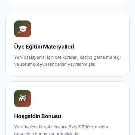
🎓
Üye Eğitim Materyalleri
Yeni başlayanlar için bet kuralları, kazino game mantığı
ve sorumlu oyun rehberleri yayınlanmıştır.
🎁
Hoşgeldin Bonusu
Yeni üyelere ilk yatırımlarına özel %200 oranında
hoşgeldin bonusu sunulmaktadır.