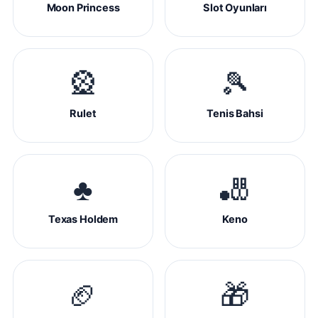
Moon Princess
Slot Oyunları
🎡
🎾
Rulet
Tenis Bahsi
♣️
🎳
Texas Holdem
Keno
🏈
🎁