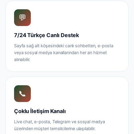
💬
7/24 Türkçe Canlı Destek
Sayfa sağ alt köşesindeki canlı sohbetten, e-posta
veya sosyal medya kanallarından her an hizmet
alınabilir.
📞
Çoklu İletişim Kanalı
Live chat, e-posta, Telegram ve sosyal medya
üzerinden müşteri temsilcilerine ulaşılabilir.