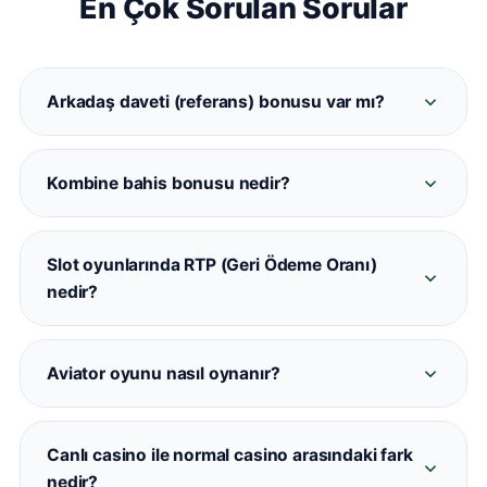
En Çok Sorulan Sorular
Arkadaş daveti (referans) bonusu var mı?
Evet. Davet ettiğiniz her üye Mobilbahis'a kayıt
olup ilk yatırımını yaptığında her iki hesaba da
Kombine bahis bonusu nedir?
referans bonusu tanımlanmaktadır. Detaylar
Mobilbahis kombine bonusu, belirli sayıda maç
promosyonlar sayfasında mevcuttur.
içeren kuponlara otomatik oran artışı
Slot oyunlarında RTP (Geri Ödeme Oranı)
sağlamaktadır. 5+ maçlı kombinelerde oran
nedir?
artışı devreye girmektedir.
RTP, bir slot oyununun teorik geri ödeme
yüzdesini ifade eder. Mobilbahis'taki oyunların
Aviator oyunu nasıl oynanır?
büyük çoğunluğu %94–%97 arasında RTP
Aviator, uçan bir uçağın çarpanının artmasını
değerine sahiptir. Her oyunun bilgi ekranından
izleyerek doğru anda 'Çek' butonuna basmanızı
kontrol edilebilir.
Canlı casino ile normal casino arasındaki fark
gerektiren bir aviator tipi oyunudur.
nedir?