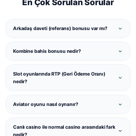
En Çok Sorulan Sorular
Arkadaş daveti (referans) bonusu var mı?
Evet. Davet ettiğiniz her üye Mobilbahis'a kayıt
olup ilk yatırımını yaptığında her iki hesaba da
Kombine bahis bonusu nedir?
referans bonusu tanımlanmaktadır. Detaylar
Mobilbahis kombine bonusu, belirli sayıda maç
promosyonlar sayfasında mevcuttur.
içeren kuponlara otomatik oran artışı
Slot oyunlarında RTP (Geri Ödeme Oranı)
sağlamaktadır. 5+ maçlı kombinelerde oran
nedir?
artışı devreye girmektedir.
RTP, bir slot oyununun teorik geri ödeme
yüzdesini ifade eder. Mobilbahis'taki oyunların
Aviator oyunu nasıl oynanır?
büyük çoğunluğu %94–%97 arasında RTP
Aviator, uçan bir uçağın çarpanının artmasını
değerine sahiptir. Her oyunun bilgi ekranından
izleyerek doğru anda 'Çek' butonuna basmanızı
kontrol edilebilir.
Canlı casino ile normal casino arasındaki fark
gerektiren bir aviator tipi oyunudur.
nedir?