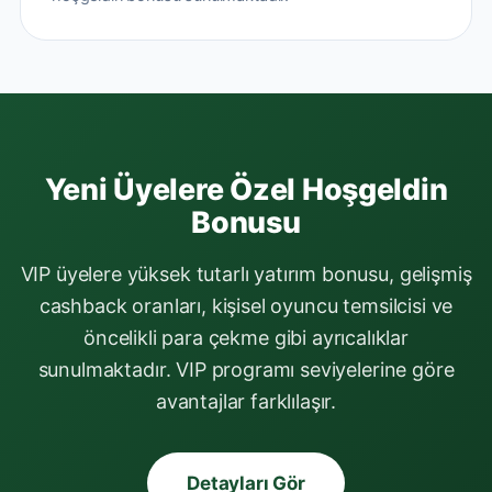
Yeni Üyelere Özel Hoşgeldin
Bonusu
VIP üyelere yüksek tutarlı yatırım bonusu, gelişmiş
cashback oranları, kişisel oyuncu temsilcisi ve
öncelikli para çekme gibi ayrıcalıklar
sunulmaktadır. VIP programı seviyelerine göre
avantajlar farklılaşır.
Detayları Gör