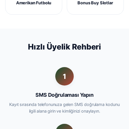
Amerikan Futbolu
Bonus Buy Slotlar
Hızlı Üyelik Rehberi
1
SMS Doğrulaması Yapın
Kayıt sırasında telefonunuza gelen SMS doğrulama kodunu
ilgili alana girin ve kimliğinizi onaylayın.