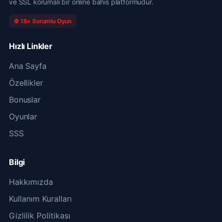
ve SSL korumalı bir online bahis platformudur.
⛔ 18+ Sorumlu Oyun
Hızlı Linkler
Ana Sayfa
Özellikler
Bonuslar
Oyunlar
SSS
Bilgi
Hakkımızda
Kullanım Kuralları
Gizlilik Politikası