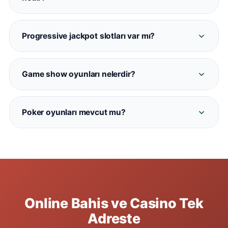
Mobilbahis'ta resmi Spribe sağlayıcısıyla
Normal (RNG) casino oyunları bilgisayar
sunulmaktadır.
algoritmasıyla çalışırken, canlı gazino
Progressive jackpot slotları var mı?
kameradan yayın yapan gerçek krupiyelerle
Evet. Mobilbahis'ta Mega Moolah, Divine
oynanır. Mobilbahis'ta her iki kategori de
Fortune ve Book of Dead gibi büyük jackpot
mevcuttur.
Game show oyunları nelerdir?
havuzlu slotlar bulunmaktadır. Jackpot miktarları
Crazy Time, Monopoly Live, Dream Catcher ve
oyun ekranında hakiki zamanlı görüntülenir.
Lightning Roulette gibi Evolution sağlayıcılı
Poker oyunları mevcut mu?
eğlenceli show oyunları Mobilbahis canlı
Evet. Mobilbahis'ta Texas Hold'em, Three Card
kumarhane bölümünde her zaman aktiftir.
Poker ve Casino Hold'em masaları
bulunmaktadır. Yüksek limitli VIP masalar da
aktif olarak hizmet vermektedir.
Online Bahis ve Casino Tek
Adreste