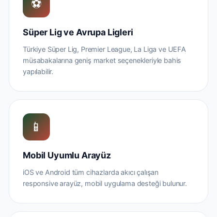
⚽
Süper Lig ve Avrupa Ligleri
Türkiye Süper Lig, Premier League, La Liga ve UEFA
müsabakalarına geniş market seçenekleriyle bahis
yapılabilir.
📱
Mobil Uyumlu Arayüz
iOS ve Android tüm cihazlarda akıcı çalışan
responsive arayüz, mobil uygulama desteği bulunur.