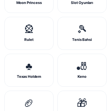
Moon Princess
Slot Oyunları
🎡
🎾
Rulet
Tenis Bahsi
♣️
🎳
Texas Holdem
Keno
🏈
🎁