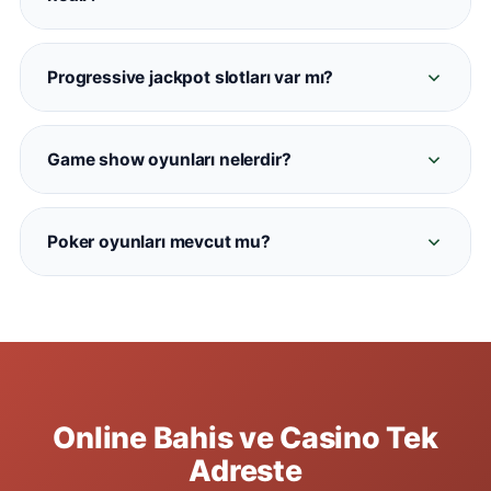
Mobilbahis'ta resmi Spribe sağlayıcısıyla
Normal (RNG) casino oyunları bilgisayar
sunulmaktadır.
algoritmasıyla çalışırken, canlı gazino
Progressive jackpot slotları var mı?
kameradan yayın yapan gerçek krupiyelerle
Evet. Mobilbahis'ta Mega Moolah, Divine
oynanır. Mobilbahis'ta her iki kategori de
Fortune ve Book of Dead gibi büyük jackpot
mevcuttur.
Game show oyunları nelerdir?
havuzlu slotlar bulunmaktadır. Jackpot miktarları
Crazy Time, Monopoly Live, Dream Catcher ve
oyun ekranında hakiki zamanlı görüntülenir.
Lightning Roulette gibi Evolution sağlayıcılı
Poker oyunları mevcut mu?
eğlenceli show oyunları Mobilbahis canlı
Evet. Mobilbahis'ta Texas Hold'em, Three Card
kumarhane bölümünde her zaman aktiftir.
Poker ve Casino Hold'em masaları
bulunmaktadır. Yüksek limitli VIP masalar da
aktif olarak hizmet vermektedir.
Online Bahis ve Casino Tek
Adreste