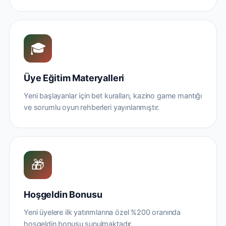
🎓
Üye Eğitim Materyalleri
Yeni başlayanlar için bet kuralları, kazino game mantığı
ve sorumlu oyun rehberleri yayınlanmıştır.
🎁
Hoşgeldin Bonusu
Yeni üyelere ilk yatırımlarına özel %200 oranında
hoşgeldin bonusu sunulmaktadır.