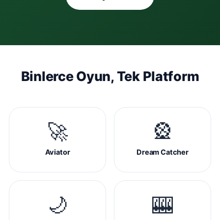
Binlerce Oyun, Tek Platform
🚀
🎡
Aviator
Dream Catcher
🌙
🎰