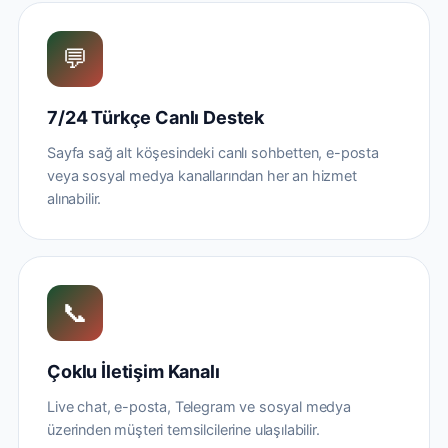
💬
7/24 Türkçe Canlı Destek
Sayfa sağ alt köşesindeki canlı sohbetten, e-posta
veya sosyal medya kanallarından her an hizmet
alınabilir.
📞
Çoklu İletişim Kanalı
Live chat, e-posta, Telegram ve sosyal medya
üzerinden müşteri temsilcilerine ulaşılabilir.