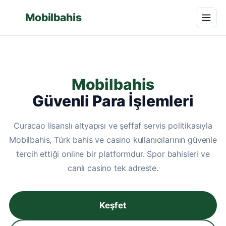
Mobilbahis
Mobilbahis
Güvenli Para İşlemleri
Curacao lisanslı altyapısı ve şeffaf servis politikasıyla
Mobilbahis, Türk bahis ve casino kullanıcılarının güvenle
tercih ettiği online bir platformdur. Spor bahisleri ve
canlı casino tek adreste.
Keşfet