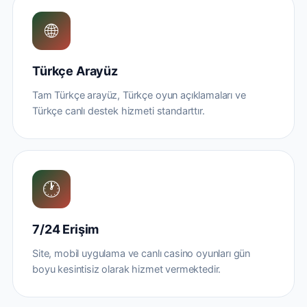
🌐
Türkçe Arayüz
Tam Türkçe arayüz, Türkçe oyun açıklamaları ve
Türkçe canlı destek hizmeti standarttır.
🕐
7/24 Erişim
Site, mobil uygulama ve canlı casino oyunları gün
boyu kesintisiz olarak hizmet vermektedir.