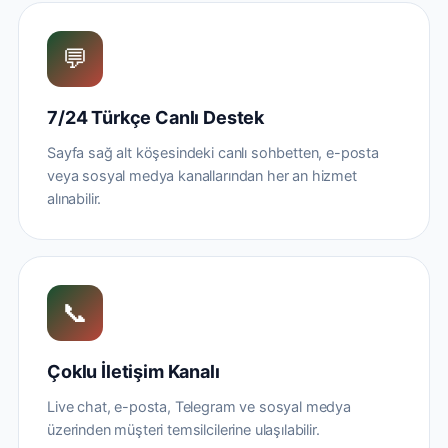
💬
7/24 Türkçe Canlı Destek
Sayfa sağ alt köşesindeki canlı sohbetten, e-posta
veya sosyal medya kanallarından her an hizmet
alınabilir.
📞
Çoklu İletişim Kanalı
Live chat, e-posta, Telegram ve sosyal medya
üzerinden müşteri temsilcilerine ulaşılabilir.