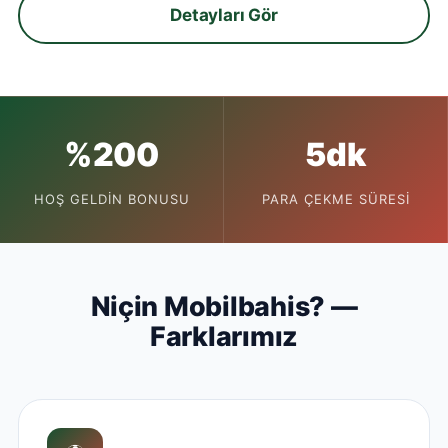
Detayları Gör
%200
5dk
HOŞ GELDIN BONUSU
PARA ÇEKME SÜRESI
Niçin Mobilbahis? —
Farklarımız