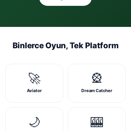
Binlerce Oyun, Tek Platform
🚀
🎡
Aviator
Dream Catcher
🌙
🎰