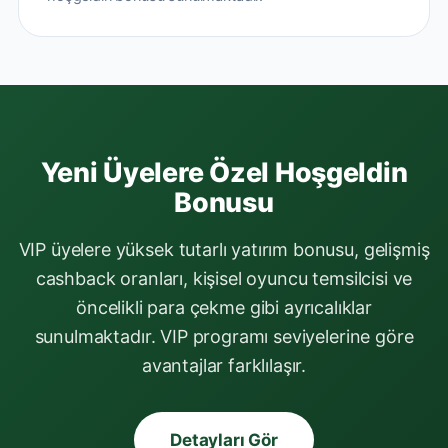
Yeni Üyelere Özel Hoşgeldin
Bonusu
VIP üyelere yüksek tutarlı yatırım bonusu, gelişmiş
cashback oranları, kişisel oyuncu temsilcisi ve
öncelikli para çekme gibi ayrıcalıklar
sunulmaktadır. VIP programı seviyelerine göre
avantajlar farklılaşır.
Detayları Gör