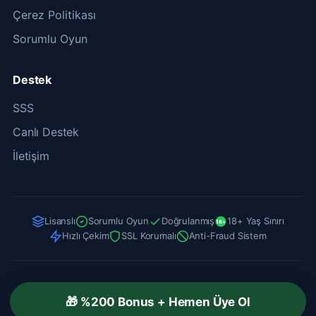
Çerez Politikası
Sorumlu Oyun
Destek
SSS
Canlı Destek
İletişim
Lisanslı
Sorumlu Oyun
Doğrulanmış
18+ Yaş Sınırı
18+
Hızlı Çekim
SSL Korumalı
Anti-Fraud Sistem
© 2026 Mobilbahis. Hizmetlerimiz yalnızca 18 yaş ve üzerindeki
🎁 %200 Bonus + Hemen Üye Ol
bireylere yöneliktir. Sorumlu oyun politikalarına uymanız önemlidir.