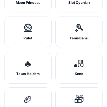
Moon Princess
Slot Oyunları
🎡
🎾
Rulet
Tenis Bahsi
♣️
🎳
Texas Holdem
Keno
🏈
🎁