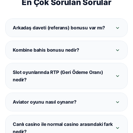
En Çok Sorulan Sorular
Arkadaş daveti (referans) bonusu var mı?
Evet. Davet ettiğiniz her üye Mobilbahis'a kayıt
olup ilk yatırımını yaptığında her iki hesaba da
Kombine bahis bonusu nedir?
referans bonusu tanımlanmaktadır. Detaylar
Mobilbahis kombine bonusu, belirli sayıda maç
promosyonlar sayfasında mevcuttur.
içeren kuponlara otomatik oran artışı
Slot oyunlarında RTP (Geri Ödeme Oranı)
sağlamaktadır. 5+ maçlı kombinelerde oran
nedir?
artışı devreye girmektedir.
RTP, bir slot oyununun teorik geri ödeme
yüzdesini ifade eder. Mobilbahis'taki oyunların
Aviator oyunu nasıl oynanır?
büyük çoğunluğu %94–%97 arasında RTP
Aviator, uçan bir uçağın çarpanının artmasını
değerine sahiptir. Her oyunun bilgi ekranından
izleyerek doğru anda 'Çek' butonuna basmanızı
kontrol edilebilir.
Canlı casino ile normal casino arasındaki fark
gerektiren bir aviator tipi oyunudur.
nedir?