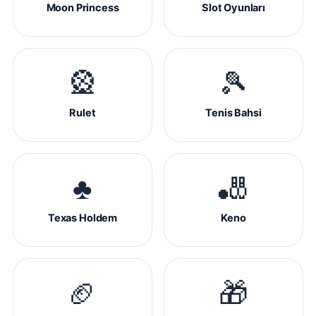
Moon Princess
Slot Oyunları
🎡
🎾
Rulet
Tenis Bahsi
♣️
🎳
Texas Holdem
Keno
🏈
🎁