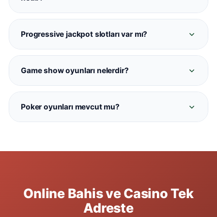
Mobilbahis'ta resmi Spribe sağlayıcısıyla
Normal (RNG) casino oyunları bilgisayar
sunulmaktadır.
algoritmasıyla çalışırken, canlı gazino
Progressive jackpot slotları var mı?
kameradan yayın yapan gerçek krupiyelerle
Evet. Mobilbahis'ta Mega Moolah, Divine
oynanır. Mobilbahis'ta her iki kategori de
Fortune ve Book of Dead gibi büyük jackpot
mevcuttur.
Game show oyunları nelerdir?
havuzlu slotlar bulunmaktadır. Jackpot miktarları
Crazy Time, Monopoly Live, Dream Catcher ve
oyun ekranında hakiki zamanlı görüntülenir.
Lightning Roulette gibi Evolution sağlayıcılı
Poker oyunları mevcut mu?
eğlenceli show oyunları Mobilbahis canlı
Evet. Mobilbahis'ta Texas Hold'em, Three Card
kumarhane bölümünde her zaman aktiftir.
Poker ve Casino Hold'em masaları
bulunmaktadır. Yüksek limitli VIP masalar da
aktif olarak hizmet vermektedir.
Online Bahis ve Casino Tek
Adreste