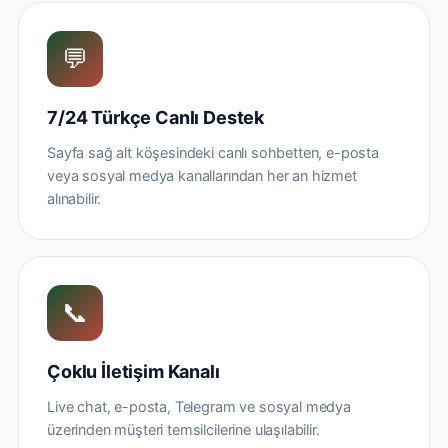
💬
7/24 Türkçe Canlı Destek
Sayfa sağ alt köşesindeki canlı sohbetten, e-posta
veya sosyal medya kanallarından her an hizmet
alınabilir.
📞
Çoklu İletişim Kanalı
Live chat, e-posta, Telegram ve sosyal medya
üzerinden müşteri temsilcilerine ulaşılabilir.