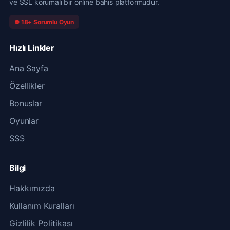
ve SSL korumalı bir online bahis platformudur.
⛔ 18+ Sorumlu Oyun
Hızlı Linkler
Ana Sayfa
Özellikler
Bonuslar
Oyunlar
SSS
Bilgi
Hakkımızda
Kullanım Kuralları
Gizlilik Politikası