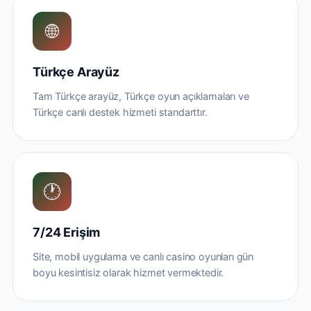
🌐
Türkçe Arayüz
Tam Türkçe arayüz, Türkçe oyun açıklamaları ve
Türkçe canlı destek hizmeti standarttır.
🕐
7/24 Erişim
Site, mobil uygulama ve canlı casino oyunları gün
boyu kesintisiz olarak hizmet vermektedir.