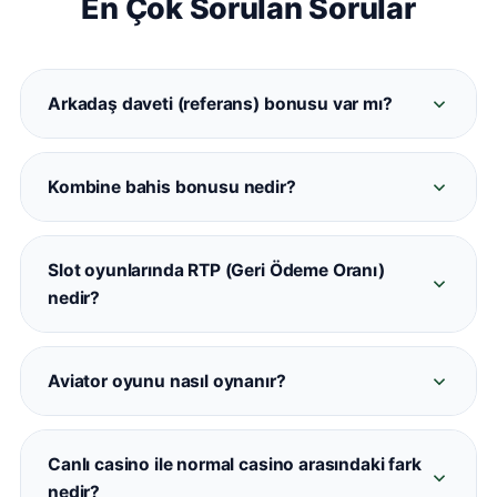
En Çok Sorulan Sorular
Arkadaş daveti (referans) bonusu var mı?
Evet. Davet ettiğiniz her üye Mobilbahis'a kayıt
olup ilk yatırımını yaptığında her iki hesaba da
Kombine bahis bonusu nedir?
referans bonusu tanımlanmaktadır. Detaylar
Mobilbahis kombine bonusu, belirli sayıda maç
promosyonlar sayfasında mevcuttur.
içeren kuponlara otomatik oran artışı
Slot oyunlarında RTP (Geri Ödeme Oranı)
sağlamaktadır. 5+ maçlı kombinelerde oran
nedir?
artışı devreye girmektedir.
RTP, bir slot oyununun teorik geri ödeme
yüzdesini ifade eder. Mobilbahis'taki oyunların
Aviator oyunu nasıl oynanır?
büyük çoğunluğu %94–%97 arasında RTP
Aviator, uçan bir uçağın çarpanının artmasını
değerine sahiptir. Her oyunun bilgi ekranından
izleyerek doğru anda 'Çek' butonuna basmanızı
kontrol edilebilir.
Canlı casino ile normal casino arasındaki fark
gerektiren bir aviator tipi oyunudur.
nedir?