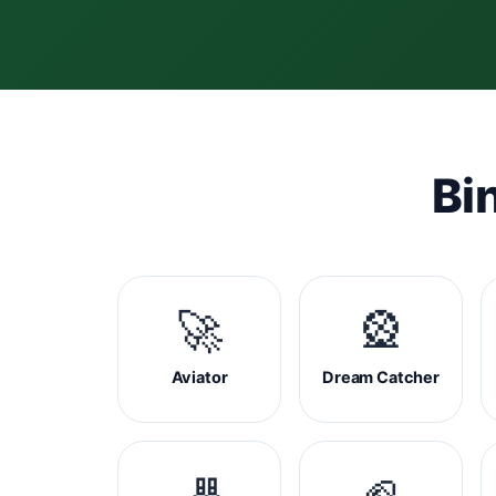
Bi
🚀
🎡
Aviator
Dream Catcher
🎳
🏈