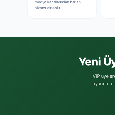
medya kanallarından her an
hizmet alınabilir.
Yeni Ü
VIP üyeler
oyuncu tems