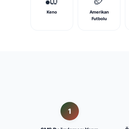
Keno
Amerikan
Futbolu
1