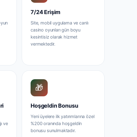
7/24 Erişim
oyun
Site, mobil uygulama ve canlı
casino oyunları gün boyu
kesintisiz olarak hizmet
vermektedir.
🎁
ri
Hoşgeldin Bonusu
Yeni üyelere ilk yatırımlarına özel
ı ve
%200 oranında hoşgeldin
bonusu sunulmaktadır.