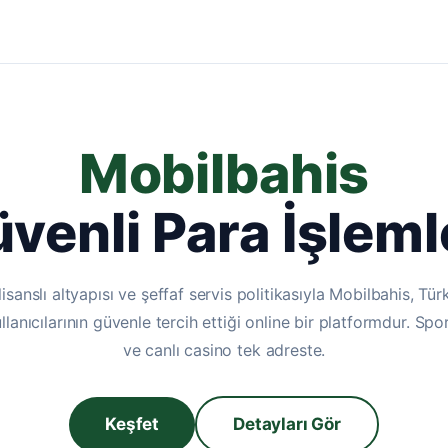
Mobilbahis
venli Para İşleml
isanslı altyapısı ve şeffaf servis politikasıyla Mobilbahis, Tür
llanıcılarının güvenle tercih ettiği online bir platformdur. Spor
ve canlı casino tek adreste.
Keşfet
Detayları Gör