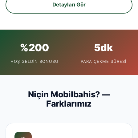
Detayları Gör
%200
5dk
HOŞ GELDIN BONUSU
PARA ÇEKME SÜRESI
Niçin Mobilbahis? —
Farklarımız