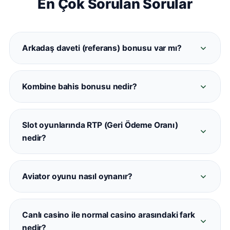
En Çok Sorulan Sorular
Arkadaş daveti (referans) bonusu var mı?
Evet. Davet ettiğiniz her üye Mobilbahis'a kayıt
olup ilk yatırımını yaptığında her iki hesaba da
Kombine bahis bonusu nedir?
referans bonusu tanımlanmaktadır. Detaylar
Mobilbahis kombine bonusu, belirli sayıda maç
promosyonlar sayfasında mevcuttur.
içeren kuponlara otomatik oran artışı
Slot oyunlarında RTP (Geri Ödeme Oranı)
sağlamaktadır. 5+ maçlı kombinelerde oran
nedir?
artışı devreye girmektedir.
RTP, bir slot oyununun teorik geri ödeme
yüzdesini ifade eder. Mobilbahis'taki oyunların
Aviator oyunu nasıl oynanır?
büyük çoğunluğu %94–%97 arasında RTP
Aviator, uçan bir uçağın çarpanının artmasını
değerine sahiptir. Her oyunun bilgi ekranından
izleyerek doğru anda 'Çek' butonuna basmanızı
kontrol edilebilir.
Canlı casino ile normal casino arasındaki fark
gerektiren bir aviator tipi oyunudur.
nedir?