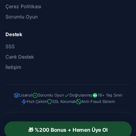
Çerez Politikası
Sorumlu Oyun
Destek
SSS
Canlı Destek
İletişim
Lisanslı
Sorumlu Oyun
Doğrulanmış
18+ Yaş Sınırı
18+
Hızlı Çekim
SSL Korumalı
Anti-Fraud Sistem
© 2026 Mobilbahis. Hizmetlerimiz yalnızca 18 yaş ve üzerindeki
🎁 %200 Bonus + Hemen Üye Ol
bireylere yöneliktir. Sorumlu oyun politikalarına uymanız önemlidir.