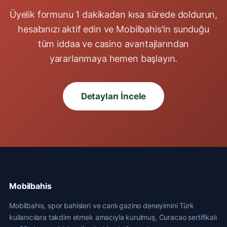
Üyelik formunu 1 dakikadan kısa sürede doldurun,
hesabınızı aktif edin ve Mobilbahis'in sunduğu
tüm iddaa ve casino avantajlarından
yararlanmaya hemen başlayın.
Detayları İncele
Mobilbahis
Mobilbahis, spor bahisleri ve canlı gazino deneyimini Türk
kullanıcılara takdim etmek amacıyla kurulmuş, Curacao sertifikalı