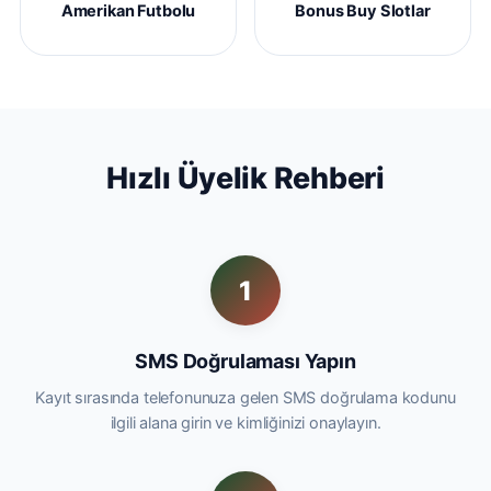
Amerikan Futbolu
Bonus Buy Slotlar
Hızlı Üyelik Rehberi
1
SMS Doğrulaması Yapın
Kayıt sırasında telefonunuza gelen SMS doğrulama kodunu
ilgili alana girin ve kimliğinizi onaylayın.