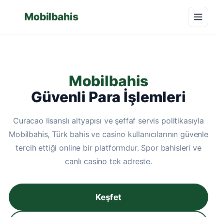
Mobilbahis
Mobilbahis
Güvenli Para İşlemleri
Curacao lisanslı altyapısı ve şeffaf servis politikasıyla
Mobilbahis, Türk bahis ve casino kullanıcılarının güvenle
tercih ettiği online bir platformdur. Spor bahisleri ve
canlı casino tek adreste.
Keşfet