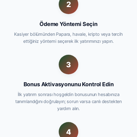
2
Ödeme Yöntemi Seçin
Kasiyer bölümünden Papara, havale, kripto veya tercih
ettiğiniz yöntemi seçerek ilk yatırımınızı yapın.
3
Bonus Aktivasyonunu Kontrol Edin
İlk yatırım sonrası hoşgeldin bonusunun hesabınıza
tanımlandığını doğrulayın; sorun varsa canlı destekten
yardım alın.
4