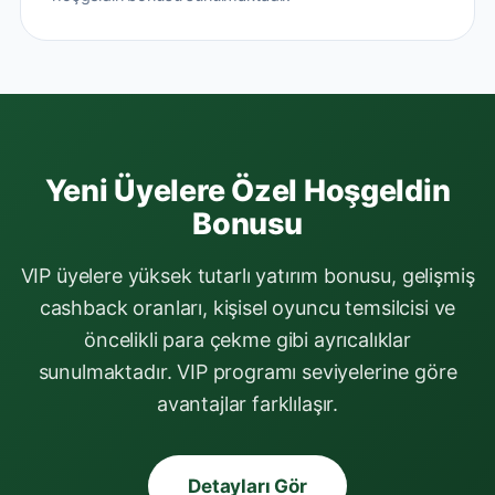
Yeni Üyelere Özel Hoşgeldin
Bonusu
VIP üyelere yüksek tutarlı yatırım bonusu, gelişmiş
cashback oranları, kişisel oyuncu temsilcisi ve
öncelikli para çekme gibi ayrıcalıklar
sunulmaktadır. VIP programı seviyelerine göre
avantajlar farklılaşır.
Detayları Gör