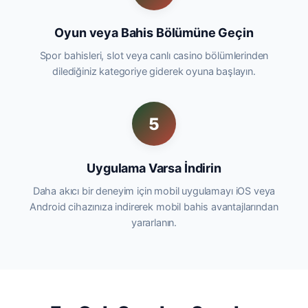
Oyun veya Bahis Bölümüne Geçin
Spor bahisleri, slot veya canlı casino bölümlerinden
dilediğiniz kategoriye giderek oyuna başlayın.
5
Uygulama Varsa İndirin
Daha akıcı bir deneyim için mobil uygulamayı iOS veya
Android cihazınıza indirerek mobil bahis avantajlarından
yararlanın.