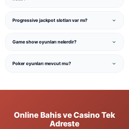
Mobilbahis'ta resmi Spribe sağlayıcısıyla
Normal (RNG) casino oyunları bilgisayar
sunulmaktadır.
algoritmasıyla çalışırken, canlı gazino
Progressive jackpot slotları var mı?
kameradan yayın yapan gerçek krupiyelerle
Evet. Mobilbahis'ta Mega Moolah, Divine
oynanır. Mobilbahis'ta her iki kategori de
Fortune ve Book of Dead gibi büyük jackpot
mevcuttur.
Game show oyunları nelerdir?
havuzlu slotlar bulunmaktadır. Jackpot miktarları
Crazy Time, Monopoly Live, Dream Catcher ve
oyun ekranında hakiki zamanlı görüntülenir.
Lightning Roulette gibi Evolution sağlayıcılı
Poker oyunları mevcut mu?
eğlenceli show oyunları Mobilbahis canlı
Evet. Mobilbahis'ta Texas Hold'em, Three Card
kumarhane bölümünde her zaman aktiftir.
Poker ve Casino Hold'em masaları
bulunmaktadır. Yüksek limitli VIP masalar da
aktif olarak hizmet vermektedir.
Online Bahis ve Casino Tek
Adreste