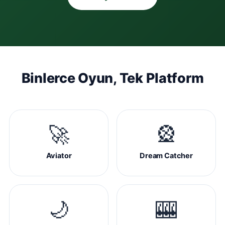
Binlerce Oyun, Tek Platform
🚀
🎡
Aviator
Dream Catcher
🌙
🎰