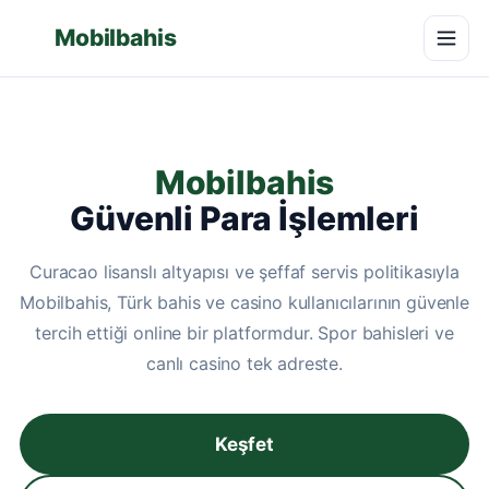
Mobilbahis
Mobilbahis
Güvenli Para İşlemleri
Curacao lisanslı altyapısı ve şeffaf servis politikasıyla
Mobilbahis, Türk bahis ve casino kullanıcılarının güvenle
tercih ettiği online bir platformdur. Spor bahisleri ve
canlı casino tek adreste.
Keşfet