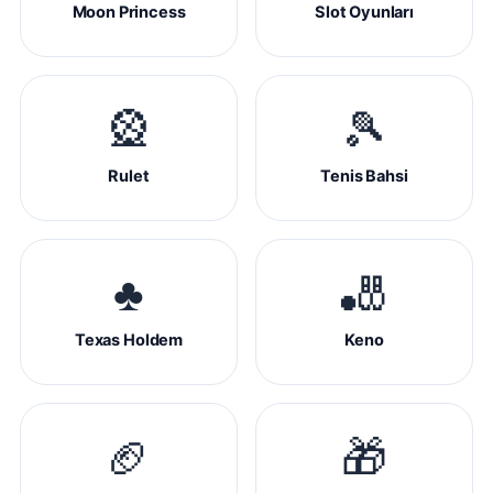
Moon Princess
Slot Oyunları
🎡
🎾
Rulet
Tenis Bahsi
♣️
🎳
Texas Holdem
Keno
🏈
🎁