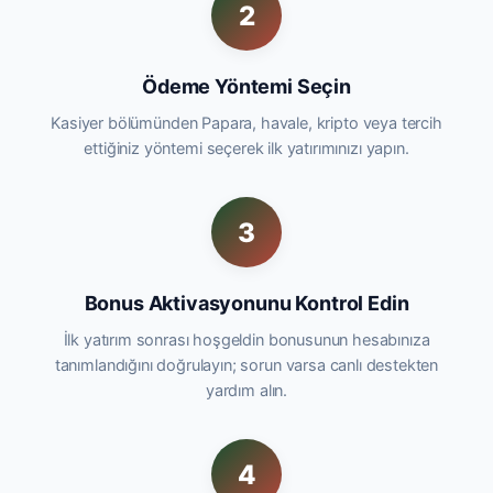
2
Ödeme Yöntemi Seçin
Kasiyer bölümünden Papara, havale, kripto veya tercih
ettiğiniz yöntemi seçerek ilk yatırımınızı yapın.
3
Bonus Aktivasyonunu Kontrol Edin
İlk yatırım sonrası hoşgeldin bonusunun hesabınıza
tanımlandığını doğrulayın; sorun varsa canlı destekten
yardım alın.
4