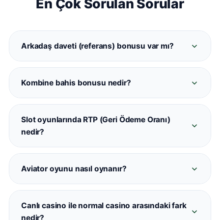
En Çok Sorulan Sorular
Arkadaş daveti (referans) bonusu var mı?
Evet. Davet ettiğiniz her üye Mobilbahis'a kayıt
olup ilk yatırımını yaptığında her iki hesaba da
Kombine bahis bonusu nedir?
referans bonusu tanımlanmaktadır. Detaylar
Mobilbahis kombine bonusu, belirli sayıda maç
promosyonlar sayfasında mevcuttur.
içeren kuponlara otomatik oran artışı
Slot oyunlarında RTP (Geri Ödeme Oranı)
sağlamaktadır. 5+ maçlı kombinelerde oran
nedir?
artışı devreye girmektedir.
RTP, bir slot oyununun teorik geri ödeme
yüzdesini ifade eder. Mobilbahis'taki oyunların
Aviator oyunu nasıl oynanır?
büyük çoğunluğu %94–%97 arasında RTP
Aviator, uçan bir uçağın çarpanının artmasını
değerine sahiptir. Her oyunun bilgi ekranından
izleyerek doğru anda 'Çek' butonuna basmanızı
kontrol edilebilir.
Canlı casino ile normal casino arasındaki fark
gerektiren bir aviator tipi oyunudur.
nedir?