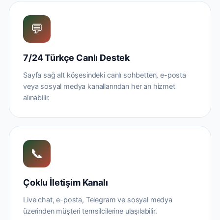
💬
7/24 Türkçe Canlı Destek
Sayfa sağ alt köşesindeki canlı sohbetten, e-posta
veya sosyal medya kanallarından her an hizmet
alınabilir.
📞
Çoklu İletişim Kanalı
Live chat, e-posta, Telegram ve sosyal medya
üzerinden müşteri temsilcilerine ulaşılabilir.