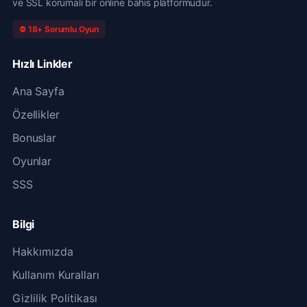
ve SSL korumalı bir online bahis platformudur.
⛔ 18+ Sorumlu Oyun
Hızlı Linkler
Ana Sayfa
Özellikler
Bonuslar
Oyunlar
SSS
Bilgi
Hakkımızda
Kullanım Kuralları
Gizlilik Politikası