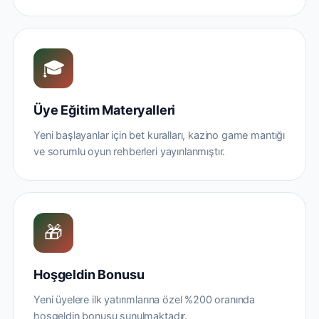
🎓
Üye Eğitim Materyalleri
Yeni başlayanlar için bet kuralları, kazino game mantığı
ve sorumlu oyun rehberleri yayınlanmıştır.
🎁
Hoşgeldin Bonusu
Yeni üyelere ilk yatırımlarına özel %200 oranında
hoşgeldin bonusu sunulmaktadır.