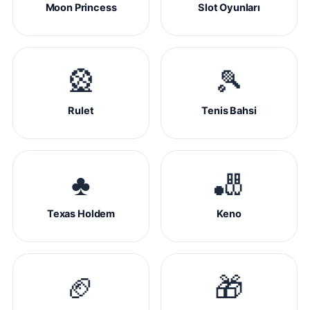
Moon Princess
Slot Oyunları
🎡
🎾
Rulet
Tenis Bahsi
♣️
🎳
Texas Holdem
Keno
🏈
🎁