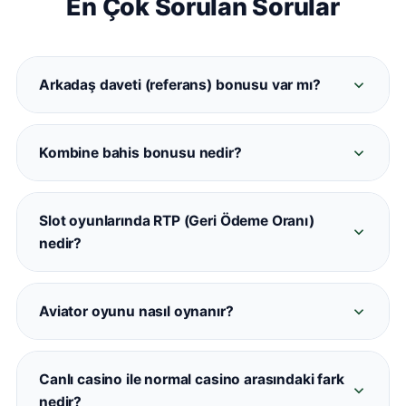
En Çok Sorulan Sorular
Arkadaş daveti (referans) bonusu var mı?
Evet. Davet ettiğiniz her üye Mobilbahis'a kayıt
olup ilk yatırımını yaptığında her iki hesaba da
Kombine bahis bonusu nedir?
referans bonusu tanımlanmaktadır. Detaylar
Mobilbahis kombine bonusu, belirli sayıda maç
promosyonlar sayfasında mevcuttur.
içeren kuponlara otomatik oran artışı
Slot oyunlarında RTP (Geri Ödeme Oranı)
sağlamaktadır. 5+ maçlı kombinelerde oran
nedir?
artışı devreye girmektedir.
RTP, bir slot oyununun teorik geri ödeme
yüzdesini ifade eder. Mobilbahis'taki oyunların
Aviator oyunu nasıl oynanır?
büyük çoğunluğu %94–%97 arasında RTP
Aviator, uçan bir uçağın çarpanının artmasını
değerine sahiptir. Her oyunun bilgi ekranından
izleyerek doğru anda 'Çek' butonuna basmanızı
kontrol edilebilir.
Canlı casino ile normal casino arasındaki fark
gerektiren bir aviator tipi oyunudur.
nedir?