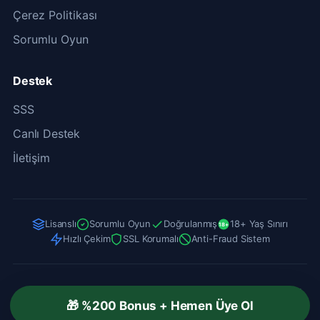
Çerez Politikası
Sorumlu Oyun
Destek
SSS
Canlı Destek
İletişim
Lisanslı
Sorumlu Oyun
Doğrulanmış
18+ Yaş Sınırı
18+
Hızlı Çekim
SSL Korumalı
Anti-Fraud Sistem
© 2026 Mobilbahis. Hizmetlerimiz yalnızca 18 yaş ve üzerindeki
🎁 %200 Bonus + Hemen Üye Ol
bireylere yöneliktir. Sorumlu oyun politikalarına uymanız önemlidir.