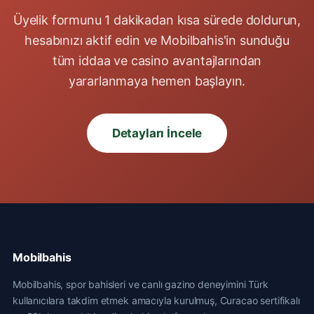
Üyelik formunu 1 dakikadan kısa sürede doldurun,
hesabınızı aktif edin ve Mobilbahis'in sunduğu
tüm iddaa ve casino avantajlarından
yararlanmaya hemen başlayın.
Detayları İncele
Mobilbahis
Mobilbahis, spor bahisleri ve canlı gazino deneyimini Türk
kullanıcılara takdim etmek amacıyla kurulmuş, Curacao sertifikalı