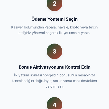
2
Ödeme Yöntemi Seçin
Kasiyer bölümünden Papara, havale, kripto veya tercih
ettiğiniz yöntemi seçerek ilk yatırımınızı yapın.
3
Bonus Aktivasyonunu Kontrol Edin
İlk yatırım sonrası hoşgeldin bonusunun hesabınıza
tanımlandığını doğrulayın; sorun varsa canlı destekten
yardım alın.
4