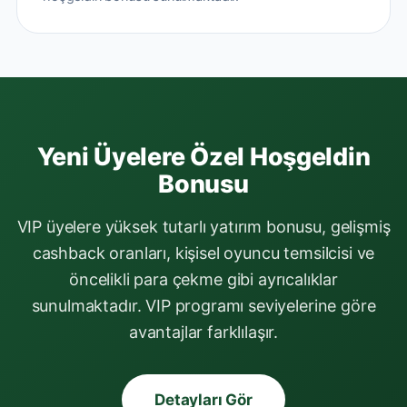
Yeni Üyelere Özel Hoşgeldin
Bonusu
VIP üyelere yüksek tutarlı yatırım bonusu, gelişmiş
cashback oranları, kişisel oyuncu temsilcisi ve
öncelikli para çekme gibi ayrıcalıklar
sunulmaktadır. VIP programı seviyelerine göre
avantajlar farklılaşır.
Detayları Gör