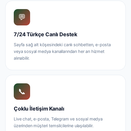
💬
7/24 Türkçe Canlı Destek
Sayfa sağ alt köşesindeki canlı sohbetten, e-posta
veya sosyal medya kanallarından her an hizmet
alınabilir.
📞
Çoklu İletişim Kanalı
Live chat, e-posta, Telegram ve sosyal medya
üzerinden müşteri temsilcilerine ulaşılabilir.