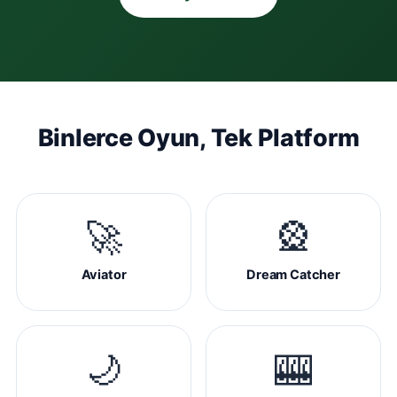
Binlerce Oyun, Tek Platform
🚀
🎡
Aviator
Dream Catcher
🌙
🎰