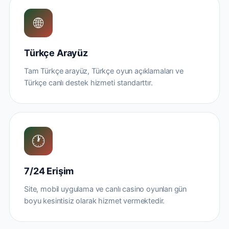
🌐
Türkçe Arayüz
Tam Türkçe arayüz, Türkçe oyun açıklamaları ve
Türkçe canlı destek hizmeti standarttır.
🕐
7/24 Erişim
Site, mobil uygulama ve canlı casino oyunları gün
boyu kesintisiz olarak hizmet vermektedir.