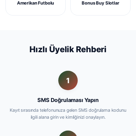
Amerikan Futbolu
Bonus Buy Slotlar
Hızlı Üyelik Rehberi
1
SMS Doğrulaması Yapın
Kayıt sırasında telefonunuza gelen SMS doğrulama kodunu
ilgili alana girin ve kimliğinizi onaylayın.