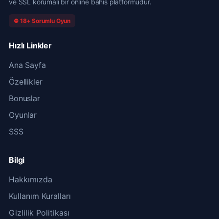
ve SSL korumalı bir online bahis platformudur.
⛔ 18+ Sorumlu Oyun
Hızlı Linkler
Ana Sayfa
Özellikler
Bonuslar
Oyunlar
SSS
Bilgi
Hakkımızda
Kullanım Kuralları
Gizlilik Politikası