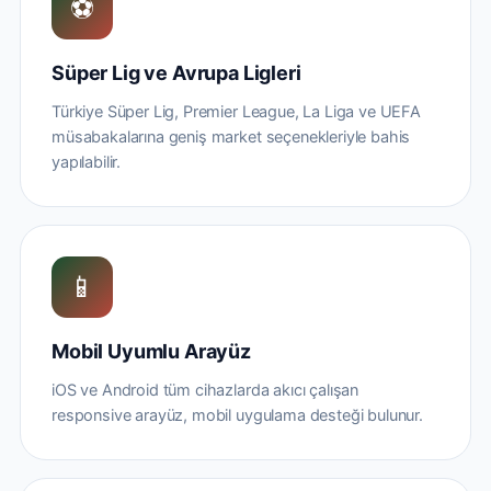
⚽
Süper Lig ve Avrupa Ligleri
Türkiye Süper Lig, Premier League, La Liga ve UEFA
müsabakalarına geniş market seçenekleriyle bahis
yapılabilir.
📱
Mobil Uyumlu Arayüz
iOS ve Android tüm cihazlarda akıcı çalışan
responsive arayüz, mobil uygulama desteği bulunur.