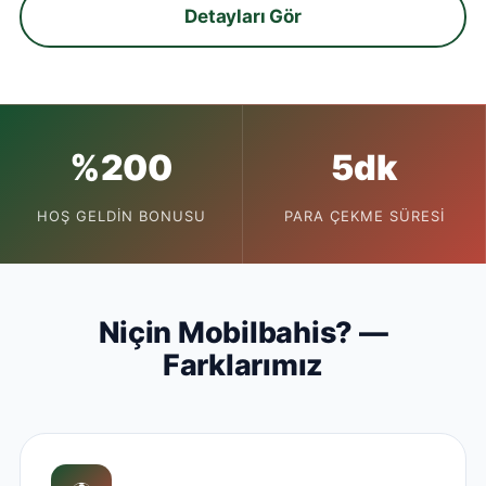
Detayları Gör
%200
5dk
HOŞ GELDIN BONUSU
PARA ÇEKME SÜRESI
Niçin Mobilbahis? —
Farklarımız