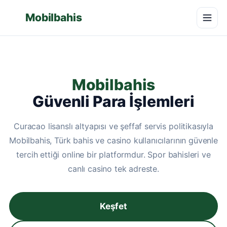
Mobilbahis
Mobilbahis
Güvenli Para İşlemleri
Curacao lisanslı altyapısı ve şeffaf servis politikasıyla
Mobilbahis, Türk bahis ve casino kullanıcılarının güvenle
tercih ettiği online bir platformdur. Spor bahisleri ve
canlı casino tek adreste.
Keşfet