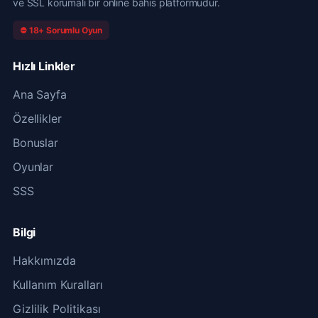
ve SSL korumalı bir online bahis platformudur.
⛔ 18+ Sorumlu Oyun
Hızlı Linkler
Ana Sayfa
Özellikler
Bonuslar
Oyunlar
SSS
Bilgi
Hakkımızda
Kullanım Kuralları
Gizlilik Politikası