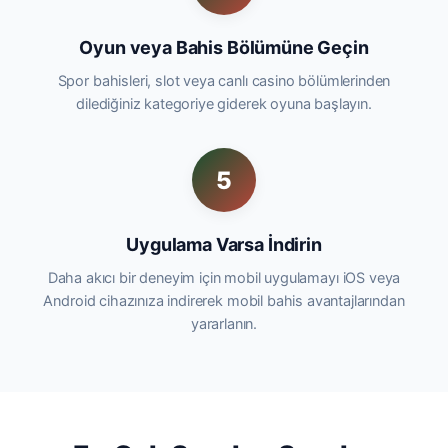
Oyun veya Bahis Bölümüne Geçin
Spor bahisleri, slot veya canlı casino bölümlerinden
dilediğiniz kategoriye giderek oyuna başlayın.
5
Uygulama Varsa İndirin
Daha akıcı bir deneyim için mobil uygulamayı iOS veya
Android cihazınıza indirerek mobil bahis avantajlarından
yararlanın.