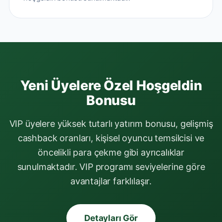
Yeni Üyelere Özel Hoşgeldin
Bonusu
VIP üyelere yüksek tutarlı yatırım bonusu, gelişmiş
cashback oranları, kişisel oyuncu temsilcisi ve
öncelikli para çekme gibi ayrıcalıklar
sunulmaktadır. VIP programı seviyelerine göre
avantajlar farklılaşır.
Detayları Gör