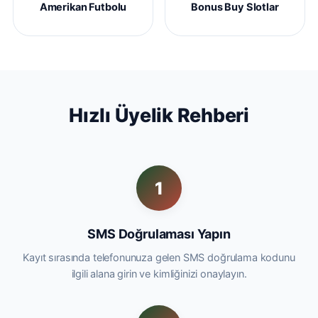
Amerikan Futbolu
Bonus Buy Slotlar
Hızlı Üyelik Rehberi
1
SMS Doğrulaması Yapın
Kayıt sırasında telefonunuza gelen SMS doğrulama kodunu
ilgili alana girin ve kimliğinizi onaylayın.