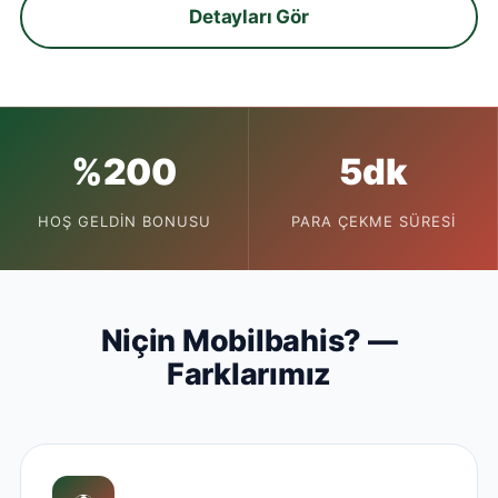
Detayları Gör
%200
5dk
HOŞ GELDIN BONUSU
PARA ÇEKME SÜRESI
Niçin Mobilbahis? —
Farklarımız