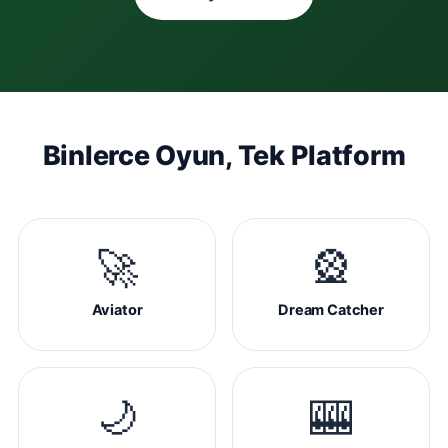
Binlerce Oyun, Tek Platform
🚀
🎡
Aviator
Dream Catcher
🌙
🎰