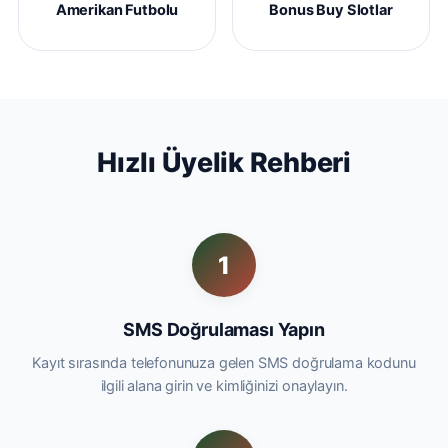
Amerikan Futbolu
Bonus Buy Slotlar
Hızlı Üyelik Rehberi
1
SMS Doğrulaması Yapın
Kayıt sırasında telefonunuza gelen SMS doğrulama kodunu
ilgili alana girin ve kimliğinizi onaylayın.