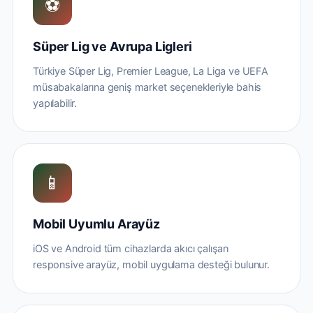
⚽
Süper Lig ve Avrupa Ligleri
Türkiye Süper Lig, Premier League, La Liga ve UEFA
müsabakalarına geniş market seçenekleriyle bahis
yapılabilir.
📱
Mobil Uyumlu Arayüz
iOS ve Android tüm cihazlarda akıcı çalışan
responsive arayüz, mobil uygulama desteği bulunur.