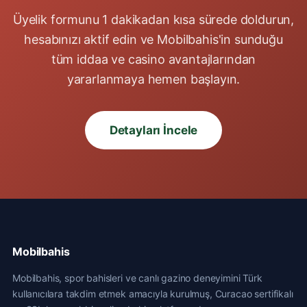
Üyelik formunu 1 dakikadan kısa sürede doldurun,
hesabınızı aktif edin ve Mobilbahis'in sunduğu
tüm iddaa ve casino avantajlarından
yararlanmaya hemen başlayın.
Detayları İncele
Mobilbahis
Mobilbahis, spor bahisleri ve canlı gazino deneyimini Türk
kullanıcılara takdim etmek amacıyla kurulmuş, Curacao sertifikalı