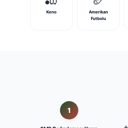
Keno
Amerikan
Futbolu
1