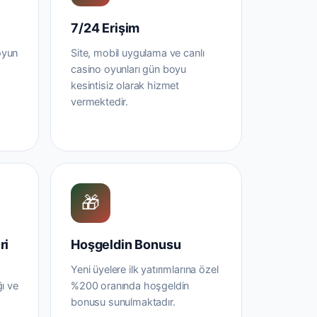
7/24 Erişim
oyun
Site, mobil uygulama ve canlı
casino oyunları gün boyu
kesintisiz olarak hizmet
vermektedir.
🎁
ri
Hoşgeldin Bonusu
Yeni üyelere ilk yatırımlarına özel
ı ve
%200 oranında hoşgeldin
bonusu sunulmaktadır.