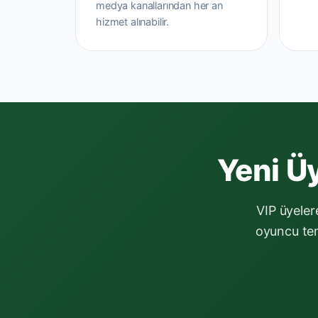
medya kanallarından her an
hizmet alınabilir.
Yeni Ü
VIP üyeler
oyuncu tems