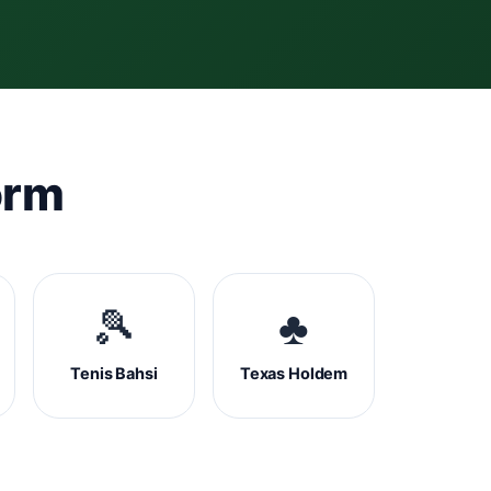
orm
🎾
♣️
Tenis Bahsi
Texas Holdem