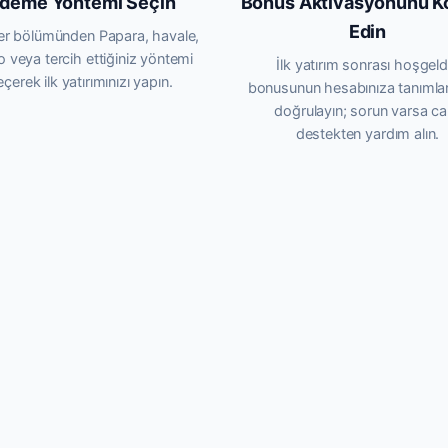
deme Yöntemi Seçin
Bonus Aktivasyonunu Ko
Edin
er bölümünden Papara, havale,
o veya tercih ettiğiniz yöntemi
İlk yatırım sonrası hoşgeld
eçerek ilk yatırımınızı yapın.
bonusunun hesabınıza tanımlan
doğrulayın; sorun varsa can
destekten yardım alın.