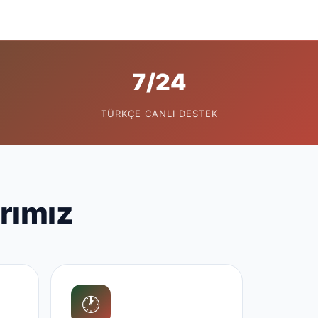
7/24
TÜRKÇE CANLI DESTEK
rımız
🕐