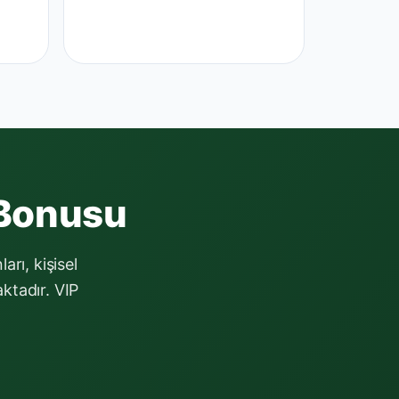
 Bonusu
rı, kişisel
aktadır. VIP