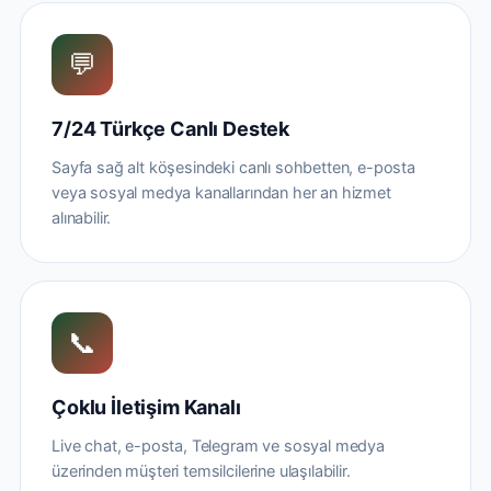
💬
7/24 Türkçe Canlı Destek
Sayfa sağ alt köşesindeki canlı sohbetten, e-posta
veya sosyal medya kanallarından her an hizmet
alınabilir.
📞
Çoklu İletişim Kanalı
Live chat, e-posta, Telegram ve sosyal medya
üzerinden müşteri temsilcilerine ulaşılabilir.