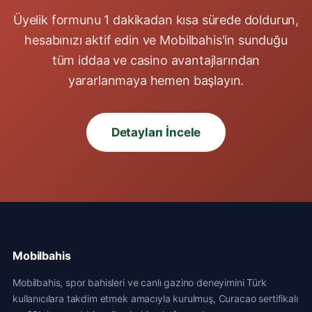
Üyelik formunu 1 dakikadan kısa sürede doldurun,
hesabınızı aktif edin ve Mobilbahis'in sunduğu
tüm iddaa ve casino avantajlarından
yararlanmaya hemen başlayın.
Detayları İncele
Mobilbahis
Mobilbahis, spor bahisleri ve canlı gazino deneyimini Türk
kullanıcılara takdim etmek amacıyla kurulmuş, Curacao sertifikalı