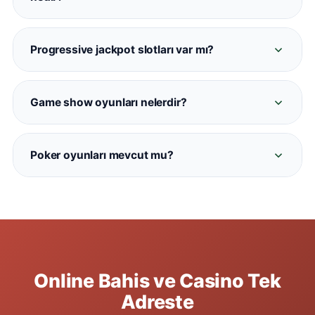
Mobilbahis'ta resmi Spribe sağlayıcısıyla
Normal (RNG) casino oyunları bilgisayar
sunulmaktadır.
algoritmasıyla çalışırken, canlı gazino
Progressive jackpot slotları var mı?
kameradan yayın yapan gerçek krupiyelerle
Evet. Mobilbahis'ta Mega Moolah, Divine
oynanır. Mobilbahis'ta her iki kategori de
Fortune ve Book of Dead gibi büyük jackpot
mevcuttur.
Game show oyunları nelerdir?
havuzlu slotlar bulunmaktadır. Jackpot miktarları
Crazy Time, Monopoly Live, Dream Catcher ve
oyun ekranında hakiki zamanlı görüntülenir.
Lightning Roulette gibi Evolution sağlayıcılı
Poker oyunları mevcut mu?
eğlenceli show oyunları Mobilbahis canlı
Evet. Mobilbahis'ta Texas Hold'em, Three Card
kumarhane bölümünde her zaman aktiftir.
Poker ve Casino Hold'em masaları
bulunmaktadır. Yüksek limitli VIP masalar da
aktif olarak hizmet vermektedir.
Online Bahis ve Casino Tek
Adreste