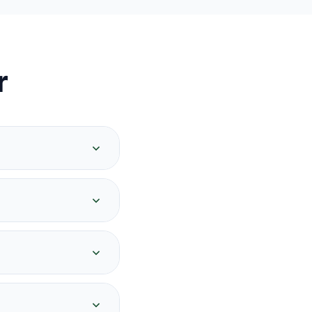
r
 iki hesaba da
.
rtışı sağlamaktadır.
yunların büyük
ontrol edilebilir.