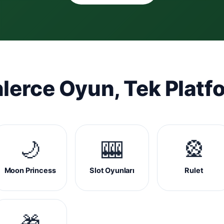
nlerce Oyun, Tek Platf
🌙
🎰
🎡
Moon Princess
Slot Oyunları
Rulet
🎁