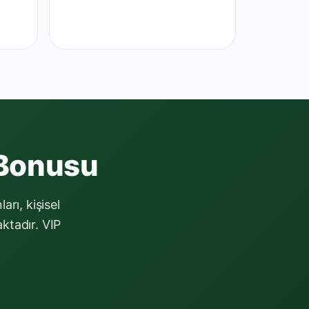
 Bonusu
rı, kişisel
aktadır. VIP