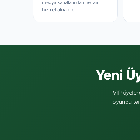
medya kanallarından her an
hizmet alınabilir.
Yeni Ü
VIP üyeler
oyuncu tems