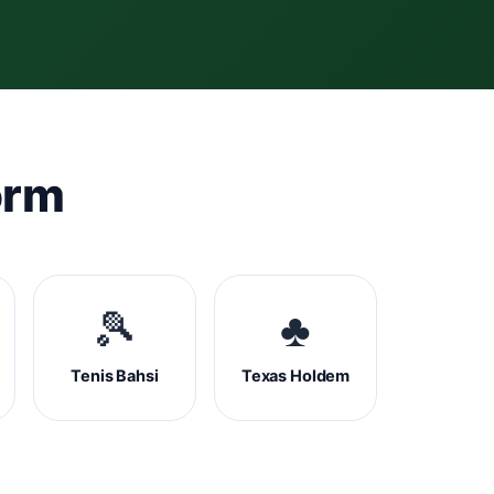
orm
🎾
♣️
Tenis Bahsi
Texas Holdem