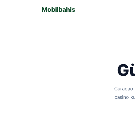
Mobilbahis
Gü
Curacao l
casino ku