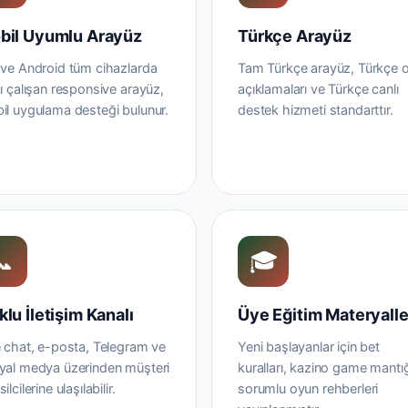
bil Uyumlu Arayüz
Türkçe Arayüz
 ve Android tüm cihazlarda
Tam Türkçe arayüz, Türkçe 
ı çalışan responsive arayüz,
açıklamaları ve Türkçe canlı
il uygulama desteği bulunur.
destek hizmeti standarttır.
📞
🎓
lu İletişim Kanalı
Üye Eğitim Materyalle
e chat, e-posta, Telegram ve
Yeni başlayanlar için bet
yal medya üzerinden müşteri
kuralları, kazino game mantığ
ilcilerine ulaşılabilir.
sorumlu oyun rehberleri