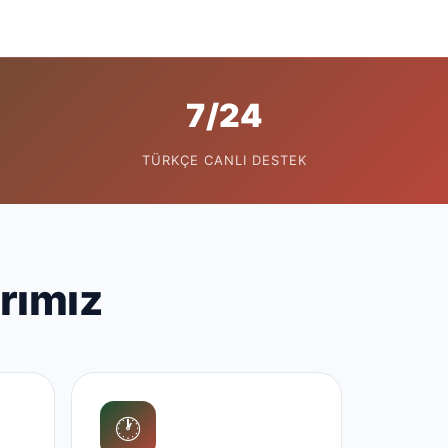
7/24
TÜRKÇE CANLI DESTEK
rımız
🕐