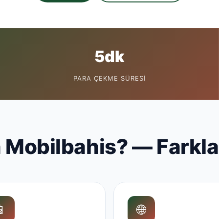
5dk
PARA ÇEKME SÜRESI
n Mobilbahis? — Farkla
📱
🌐