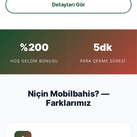
Detayları Gör
%200
5dk
HOŞ GELDIN BONUSU
PARA ÇEKME SÜRESI
Niçin Mobilbahis? —
Farklarımız