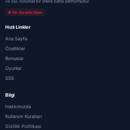
ve SSL korumalı bir online bahis platformudur.
⛔ 18+ Sorumlu Oyun
Hızlı Linkler
Ana Sayfa
Özellikler
Bonuslar
Oyunlar
SSS
Bilgi
Hakkımızda
Kullanım Kuralları
Gizlilik Politikası