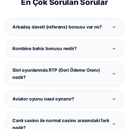
En Çok Sorulan Sorular
Arkadaş daveti (referans) bonusu var mı?
Evet. Davet ettiğiniz her üye Mobilbahis'a kayıt
olup ilk yatırımını yaptığında her iki hesaba da
Kombine bahis bonusu nedir?
referans bonusu tanımlanmaktadır. Detaylar
Mobilbahis kombine bonusu, belirli sayıda maç
promosyonlar sayfasında mevcuttur.
içeren kuponlara otomatik oran artışı
Slot oyunlarında RTP (Geri Ödeme Oranı)
sağlamaktadır. 5+ maçlı kombinelerde oran
nedir?
artışı devreye girmektedir.
RTP, bir slot oyununun teorik geri ödeme
yüzdesini ifade eder. Mobilbahis'taki oyunların
Aviator oyunu nasıl oynanır?
büyük çoğunluğu %94–%97 arasında RTP
Aviator, uçan bir uçağın çarpanının artmasını
değerine sahiptir. Her oyunun bilgi ekranından
izleyerek doğru anda 'Çek' butonuna basmanızı
kontrol edilebilir.
Canlı casino ile normal casino arasındaki fark
gerektiren bir aviator tipi oyunudur.
nedir?