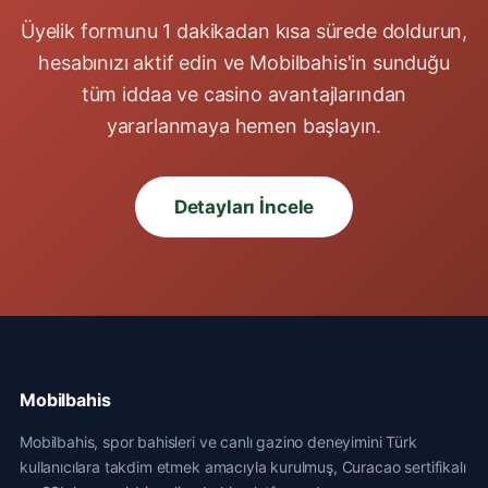
Üyelik formunu 1 dakikadan kısa sürede doldurun,
hesabınızı aktif edin ve Mobilbahis'in sunduğu
tüm iddaa ve casino avantajlarından
yararlanmaya hemen başlayın.
Detayları İncele
Mobilbahis
Mobilbahis, spor bahisleri ve canlı gazino deneyimini Türk
kullanıcılara takdim etmek amacıyla kurulmuş, Curacao sertifikalı