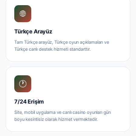
🌐
Türkçe Arayüz
Tam Türkçe arayüz, Türkçe oyun açıklamaları ve
Türkçe canlı destek hizmeti standarttır.
🕐
7/24 Erişim
Site, mobil uygulama ve canlı casino oyunları gün
boyu kesintisiz olarak hizmet vermektedir.