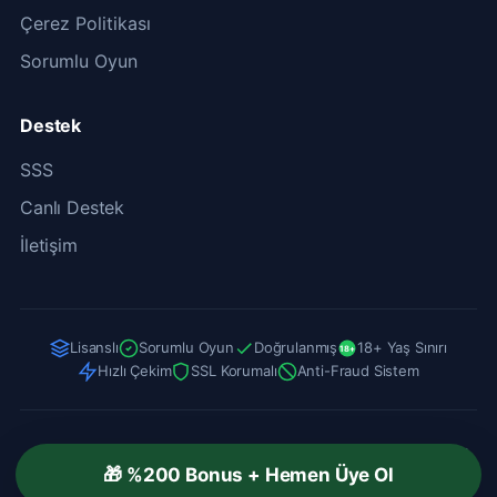
Çerez Politikası
Sorumlu Oyun
Destek
SSS
Canlı Destek
İletişim
Lisanslı
Sorumlu Oyun
Doğrulanmış
18+ Yaş Sınırı
18+
Hızlı Çekim
SSL Korumalı
Anti-Fraud Sistem
© 2026 Mobilbahis. Hizmetlerimiz yalnızca 18 yaş ve üzerindeki
🎁 %200 Bonus + Hemen Üye Ol
bireylere yöneliktir. Sorumlu oyun politikalarına uymanız önemlidir.