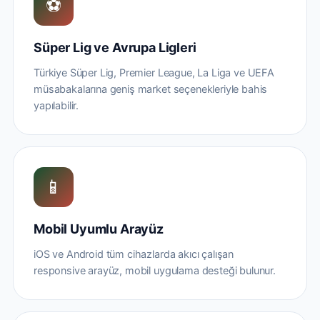
⚽
Süper Lig ve Avrupa Ligleri
Türkiye Süper Lig, Premier League, La Liga ve UEFA
müsabakalarına geniş market seçenekleriyle bahis
yapılabilir.
📱
Mobil Uyumlu Arayüz
iOS ve Android tüm cihazlarda akıcı çalışan
responsive arayüz, mobil uygulama desteği bulunur.