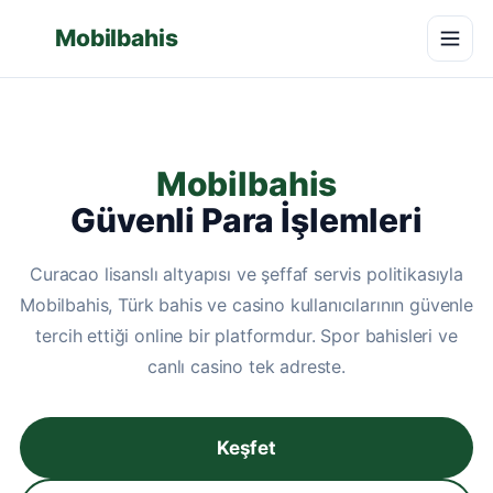
Mobilbahis
Mobilbahis
Güvenli Para İşlemleri
Curacao lisanslı altyapısı ve şeffaf servis politikasıyla
Mobilbahis, Türk bahis ve casino kullanıcılarının güvenle
tercih ettiği online bir platformdur. Spor bahisleri ve
canlı casino tek adreste.
Keşfet