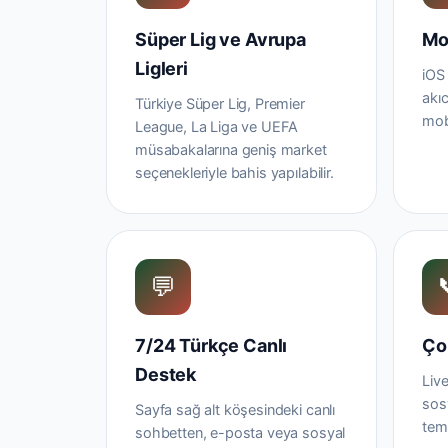
Süper Lig ve Avrupa
Mo
Ligleri
iOS
akıc
Türkiye Süper Lig, Premier
mob
League, La Liga ve UEFA
müsabakalarına geniş market
seçenekleriyle bahis yapılabilir.
💬
7/24 Türkçe Canlı
Çok
Destek
Liv
sos
Sayfa sağ alt köşesindeki canlı
tems
sohbetten, e-posta veya sosyal