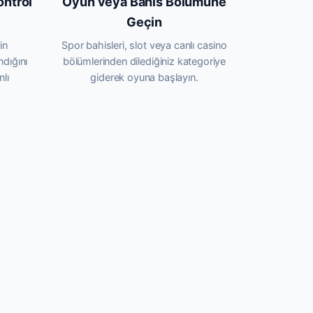
ntrol
Oyun veya Bahis Bölümüne
Geçin
in
Spor bahisleri, slot veya canlı casino
dığını
bölümlerinden dilediğiniz kategoriye
lı
giderek oyuna başlayın.