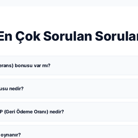
En Çok Sorulan Sorula
ferans) bonusu var mı?
z her üye Mobilbahis'a kayıt olup ilk yatırımını yaptığında her
nımlanmaktadır. Detaylar promosyonlar sayfasında mevcuttur
usu nedir?
bonusu, belirli sayıda maç içeren kuponlara otomatik oran a
de oran artışı devreye girmektedir.
P (Geri Ödeme Oranı) nedir?
nun teorik geri ödeme yüzdesini ifade eder. Mobilbahis'taki o
rasında RTP değerine sahiptir. Her oyunun bilgi ekranından k
 oynanır?