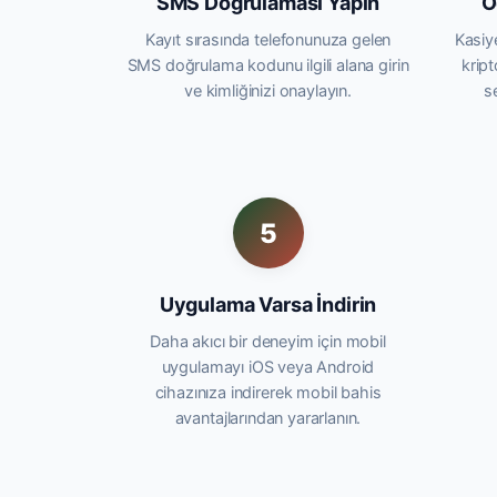
SMS Doğrulaması Yapın
Ö
Kayıt sırasında telefonunuza gelen
Kasiy
SMS doğrulama kodunu ilgili alana girin
kript
ve kimliğinizi onaylayın.
s
5
Uygulama Varsa İndirin
Daha akıcı bir deneyim için mobil
uygulamayı iOS veya Android
cihazınıza indirerek mobil bahis
avantajlarından yararlanın.