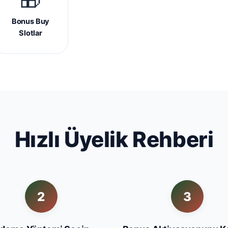
Bonus Buy
Slotlar
Hızlı Üyelik Rehberi
2
3