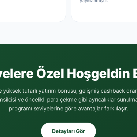
yayınlanmıştır.
yelere Özel Hoşgeldin
e yüksek tutarlı yatırım bonusu, gelişmiş cashback oranla
ilcisi ve öncelikli para çekme gibi ayrıcalıklar sunulm
programı seviyelerine göre avantajlar farklılaşır.
Detayları Gör