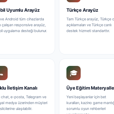
bil Uyumlu Arayüz
Türkçe Arayüz
 ve Android tüm cihazlarda
Tam Türkçe arayüz, Türkçe 
ı çalışan responsive arayüz,
açıklamaları ve Türkçe canlı
il uygulama desteği bulunur.
destek hizmeti standarttır.
📞
🎓
lu İletişim Kanalı
Üye Eğitim Materyalle
e chat, e-posta, Telegram ve
Yeni başlayanlar için bet
yal medya üzerinden müşteri
kuralları, kazino game mantığ
ilcilerine ulaşılabilir.
sorumlu oyun rehberleri