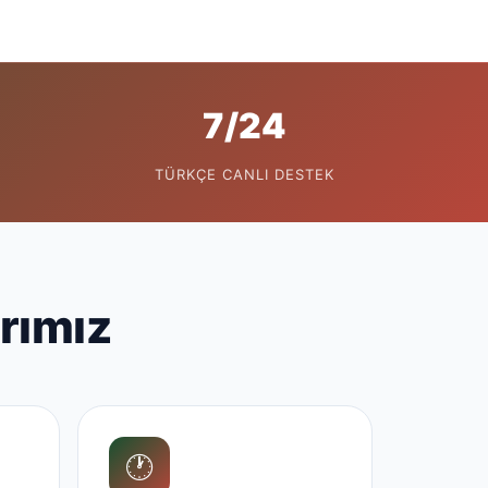
7/24
TÜRKÇE CANLI DESTEK
rımız
🕐