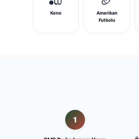
Keno
Amerikan
Futbolu
1