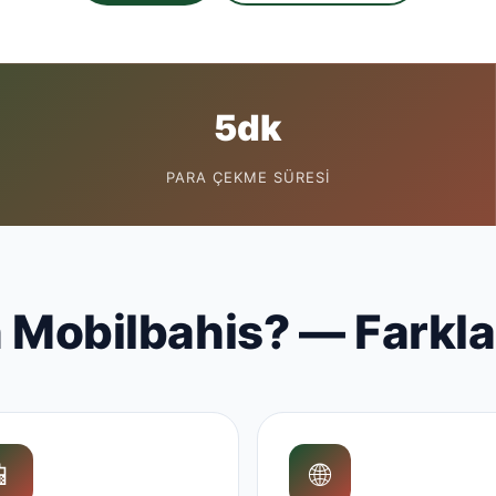
5dk
PARA ÇEKME SÜRESI
n Mobilbahis? — Farkla
📱
🌐