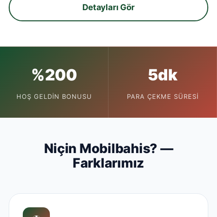
Detayları Gör
%200
5dk
HOŞ GELDIN BONUSU
PARA ÇEKME SÜRESI
Niçin Mobilbahis? —
Farklarımız