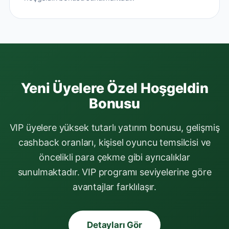
Yeni Üyelere Özel Hoşgeldin
Bonusu
VIP üyelere yüksek tutarlı yatırım bonusu, gelişmiş
cashback oranları, kişisel oyuncu temsilcisi ve
öncelikli para çekme gibi ayrıcalıklar
sunulmaktadır. VIP programı seviyelerine göre
avantajlar farklılaşır.
Detayları Gör