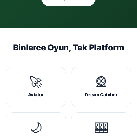
Binlerce Oyun, Tek Platform
🚀
🎡
Aviator
Dream Catcher
🌙
🎰