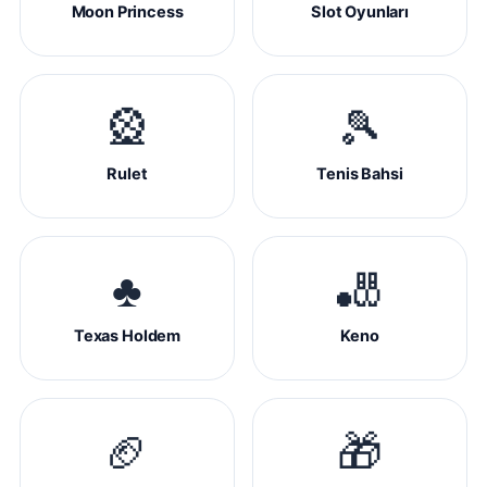
Moon Princess
Slot Oyunları
🎡
🎾
Rulet
Tenis Bahsi
♣️
🎳
Texas Holdem
Keno
🏈
🎁