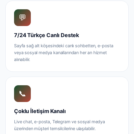
💬
7/24 Türkçe Canlı Destek
Sayfa sağ alt köşesindeki canlı sohbetten, e-posta
veya sosyal medya kanallarından her an hizmet
alınabilir.
📞
Çoklu İletişim Kanalı
Live chat, e-posta, Telegram ve sosyal medya
üzerinden müşteri temsilcilerine ulaşılabilir.