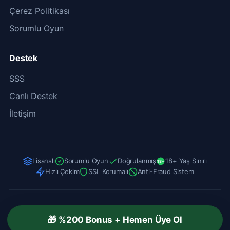
Çerez Politikası
Sorumlu Oyun
Destek
SSS
Canlı Destek
İletişim
Lisanslı
Sorumlu Oyun
Doğrulanmış
18+ Yaş Sınırı
18+
Hızlı Çekim
SSL Korumalı
Anti-Fraud Sistem
© 2026 Mobilbahis. Hizmetlerimiz yalnızca 18 yaş ve üzerindeki
🎁 %200 Bonus + Hemen Üye Ol
bireylere yöneliktir. Sorumlu oyun politikalarına uymanız önemlidir.