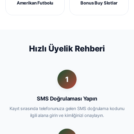
Amerikan Futbolu
Bonus Buy Slotlar
Hızlı Üyelik Rehberi
1
SMS Doğrulaması Yapın
Kayıt sırasında telefonunuza gelen SMS doğrulama kodunu
ilgili alana girin ve kimliğinizi onaylayın.