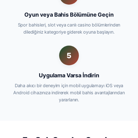
Oyun veya Bahis Bölümüne Geçin
Spor bahisleri, slot veya canlı casino bölümlerinden
dilediğiniz kategoriye giderek oyuna başlayın.
5
Uygulama Varsa İndirin
Daha akıcı bir deneyim için mobil uygulamayı iOS veya
Android cihazınıza indirerek mobil bahis avantajlarından
yararlanın.