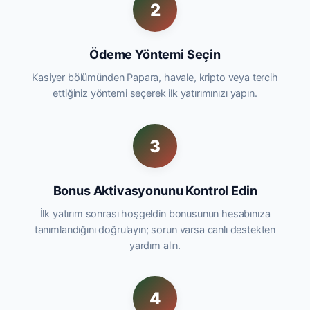
2
Ödeme Yöntemi Seçin
Kasiyer bölümünden Papara, havale, kripto veya tercih
ettiğiniz yöntemi seçerek ilk yatırımınızı yapın.
3
Bonus Aktivasyonunu Kontrol Edin
İlk yatırım sonrası hoşgeldin bonusunun hesabınıza
tanımlandığını doğrulayın; sorun varsa canlı destekten
yardım alın.
4