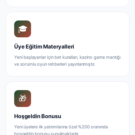
🎓
Üye Eğitim Materyalleri
Yeni başlayanlar için bet kuralları, kazino game mantığı
ve sorumlu oyun rehberleri yayınlanmıştır.
🎁
Hoşgeldin Bonusu
Yeni üyelere ilk yatırımlarına özel %200 oranında
hoşgeldin bonusu sunulmaktadır.