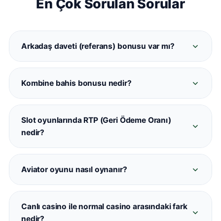
En Çok Sorulan Sorular
Arkadaş daveti (referans) bonusu var mı?
Evet. Davet ettiğiniz her üye Mobilbahis'a kayıt
olup ilk yatırımını yaptığında her iki hesaba da
Kombine bahis bonusu nedir?
referans bonusu tanımlanmaktadır. Detaylar
Mobilbahis kombine bonusu, belirli sayıda maç
promosyonlar sayfasında mevcuttur.
içeren kuponlara otomatik oran artışı
Slot oyunlarında RTP (Geri Ödeme Oranı)
sağlamaktadır. 5+ maçlı kombinelerde oran
nedir?
artışı devreye girmektedir.
RTP, bir slot oyununun teorik geri ödeme
yüzdesini ifade eder. Mobilbahis'taki oyunların
Aviator oyunu nasıl oynanır?
büyük çoğunluğu %94–%97 arasında RTP
Aviator, uçan bir uçağın çarpanının artmasını
değerine sahiptir. Her oyunun bilgi ekranından
izleyerek doğru anda 'Çek' butonuna basmanızı
kontrol edilebilir.
Canlı casino ile normal casino arasındaki fark
gerektiren bir aviator tipi oyunudur.
nedir?