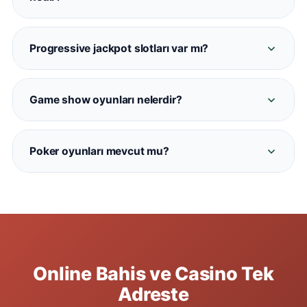
Mobilbahis'ta resmi Spribe sağlayıcısıyla
Normal (RNG) casino oyunları bilgisayar
sunulmaktadır.
algoritmasıyla çalışırken, canlı gazino
Progressive jackpot slotları var mı?
kameradan yayın yapan gerçek krupiyelerle
Evet. Mobilbahis'ta Mega Moolah, Divine
oynanır. Mobilbahis'ta her iki kategori de
Fortune ve Book of Dead gibi büyük jackpot
mevcuttur.
Game show oyunları nelerdir?
havuzlu slotlar bulunmaktadır. Jackpot miktarları
Crazy Time, Monopoly Live, Dream Catcher ve
oyun ekranında hakiki zamanlı görüntülenir.
Lightning Roulette gibi Evolution sağlayıcılı
Poker oyunları mevcut mu?
eğlenceli show oyunları Mobilbahis canlı
Evet. Mobilbahis'ta Texas Hold'em, Three Card
kumarhane bölümünde her zaman aktiftir.
Poker ve Casino Hold'em masaları
bulunmaktadır. Yüksek limitli VIP masalar da
aktif olarak hizmet vermektedir.
Online Bahis ve Casino Tek
Adreste