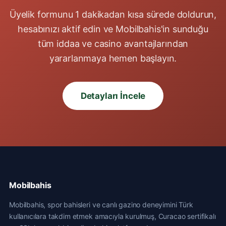
Üyelik formunu 1 dakikadan kısa sürede doldurun,
hesabınızı aktif edin ve Mobilbahis'in sunduğu
tüm iddaa ve casino avantajlarından
yararlanmaya hemen başlayın.
Detayları İncele
Mobilbahis
Mobilbahis, spor bahisleri ve canlı gazino deneyimini Türk
kullanıcılara takdim etmek amacıyla kurulmuş, Curacao sertifikalı