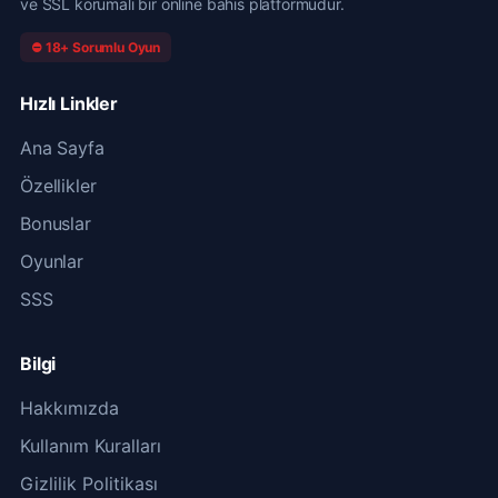
ve SSL korumalı bir online bahis platformudur.
⛔ 18+ Sorumlu Oyun
Hızlı Linkler
Ana Sayfa
Özellikler
Bonuslar
Oyunlar
SSS
Bilgi
Hakkımızda
Kullanım Kuralları
Gizlilik Politikası